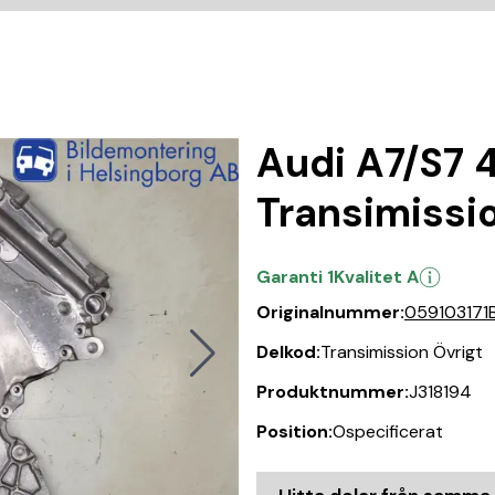
Audi A7/S7 4
Transimissi
Garanti 1
Kvalitet A
Originalnummer:
059103171
Delkod:
Transimission Övrigt
Produktnummer:
J318194
Position:
Ospecificerat