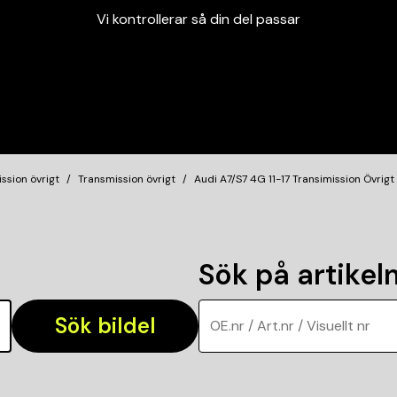
Vi kontrollerar så din del passar
Garanterad passform
Snabbt och tryggt
Vi kontrollerar så din del passar
ssion övrigt
Transmission övrigt
Audi A7/S7 4G 11-17 Transimission Övrigt
Sök på artike
Sök bildel
OE.nr / Art.nr / Visuellt nr