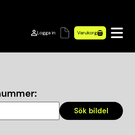
Logga in
Varukorg
lnummer
:
Sök bildel