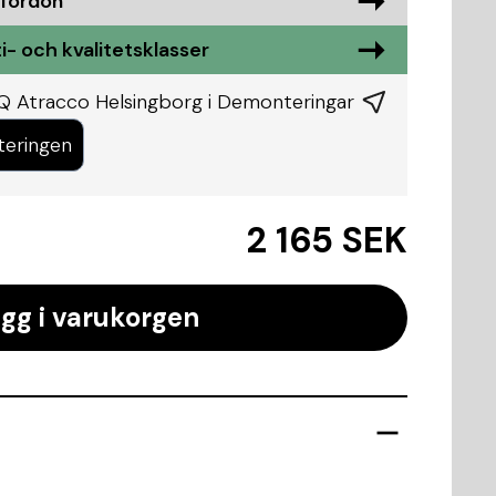
 fordon
i- och kvalitetsklasser
Q Atracco Helsingborg i
Demonteringar
teringen
2 165 SEK
gg i varukorgen