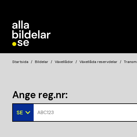
Startsida
Bildelar
Växellådor
Växellåda reservdelar
Transmi
Ange reg.nr
:
SE
ABC123