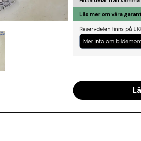
Hitta delar från samma
Läs mer om våra garant
Reservdelen finns på LK
Mer info om bildemon
Lä