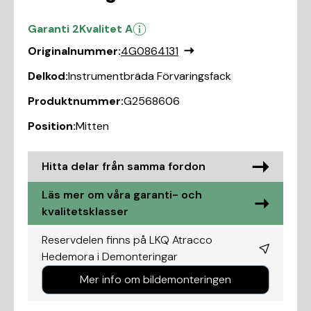
Garanti 2
Kvalitet A
Originalnummer:
4G0864131
Delkod:
Instrumentbräda Förvaringsfack
Produktnummer:
G2568606
Position:
Mitten
Hitta delar från samma fordon
Läs mer om våra garanti- och
kvalitetsklasser
Reservdelen finns på LKQ Atracco
Hedemora i
Demonteringar
Mer info om bildemonteringen