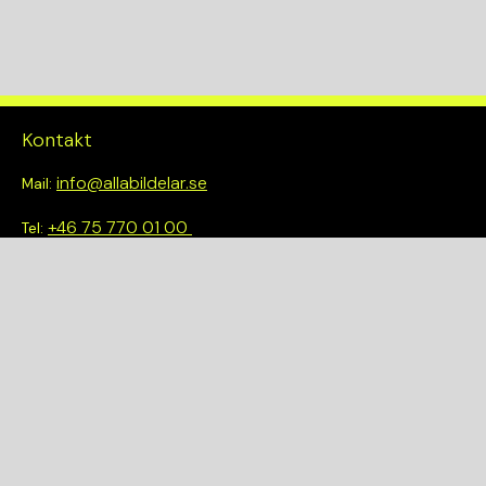
Kontakt
info@allabildelar.se
Mail:
+46 75 770 01 00
Tel:
Om oss
Vi tror på att göra det enkelt att välja rätt. Hos oss får du inte
bara tillgång till ett brett sortiment av kvalitetskontrollerade
delar – du blir också en del av en smartare och mer hållbar
framtid.
Snabblänkar
Om oss
Demonteringar