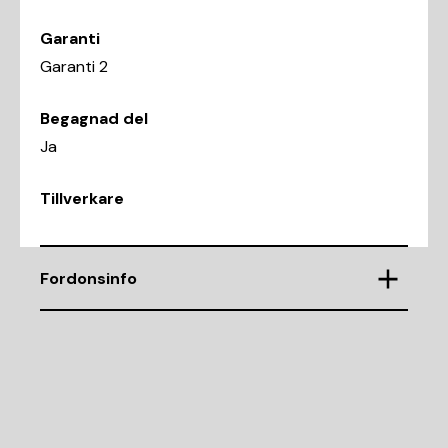
Garanti
Garanti 2
Begagnad del
Ja
Tillverkare
Fordonsinfo
Chassinummer
WAUZZZ4G5JN055814
Demonteringsnr
G83262