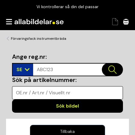
Vi kontrollerar så din del passar
Garanterad passform
Snabbt och tryggt
Förvaringsfack instrumentbräda
Vi kontrollerar så din del passar
Ange reg.nr
:
SE
ABC123
Sök på artikelnummer
:
OE.nr / Art.nr / Visuellt nr
Sök bildel
Tillbaka