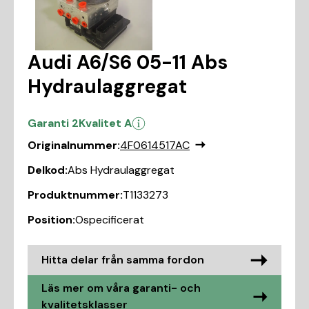
Audi A6/S6 05-11 Abs
Hydraulaggregat
Garanti 2
Kvalitet A
Originalnummer:
4F0614517AC
Delkod:
Abs Hydraulaggregat
Produktnummer:
T1133273
Position:
Ospecificerat
Hitta delar från samma fordon
Läs mer om våra garanti- och
kvalitetsklasser