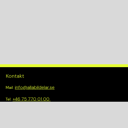
KW
188
Drivlina
4WD
Kontakt
info@allabildelar.se
Mail:
+46 75 770 01 00
Tel:
Om oss
Vi tror på att göra det enkelt att välja rätt. Hos oss får du inte
bara tillgång till ett brett sortiment av kvalitetskontrollerade