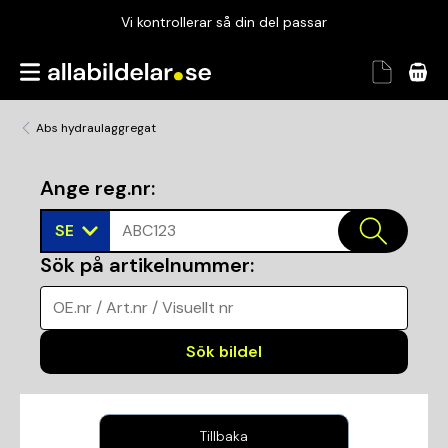
Vi kontrollerar så din del passar
Garanterad passform
Snabbt och tryggt
Abs hydraulaggregat
Vi kontrollerar så din del passar
Ange reg.nr
:
SE
ABC123
Sök på artikelnummer
:
OE.nr / Art.nr / Visuellt nr
Sök bildel
Tillbaka