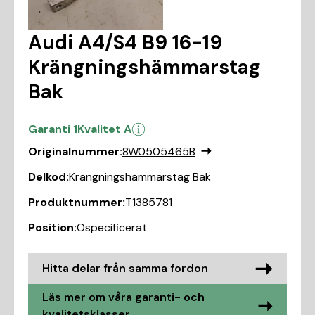
Audi A4/S4 B9 16-19
Krängningshämmarstag
Bak
Garanti 1
Kvalitet A
Originalnummer:
8W0505465B
Delkod:
Krängningshämmarstag Bak
Produktnummer:
T1385781
Position:
Ospecificerat
Hitta delar från samma fordon
Läs mer om våra garanti- och
kvalitetsklasser