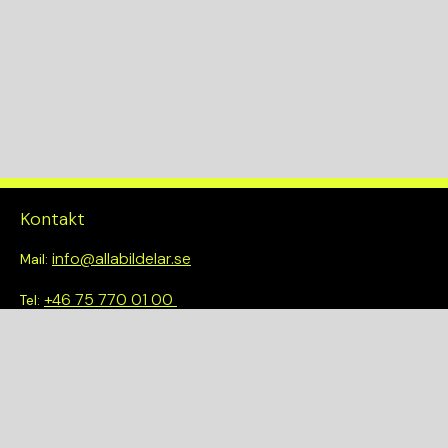
KW
140
Drivlina
4WD
Kontakt
info@allabildelar.se
Mail:
+46 75 770 01 00
Tel:
Om oss
Vi tror på att göra det enkelt att välja rätt. Hos oss får du inte
bara tillgång till ett brett sortiment av kvalitetskontrollerade
delar – du blir också en del av en smartare och mer hållbar
framtid.