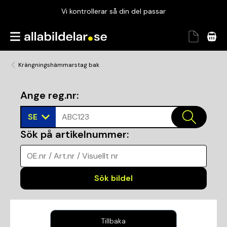
Vi kontrollerar så din del passar
Garanterad passform
Snabbt och tryggt
Krängningshämmarstag bak
Vi kontrollerar så din del passar
Ange reg.nr
:
SE
ABC123
Sök på artikelnummer
:
OE.nr / Art.nr / Visuellt nr
Sök bildel
Tillbaka