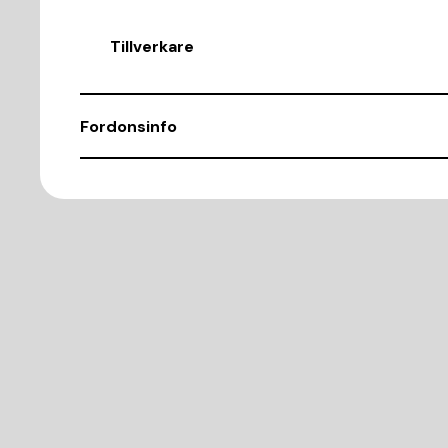
Tillverkare
Fordonsinfo
Chassinummer
ZAR94000007525652
Demonteringsnr
C406786
Motorkod
940B7000
Cylindervolym (CC)
1368