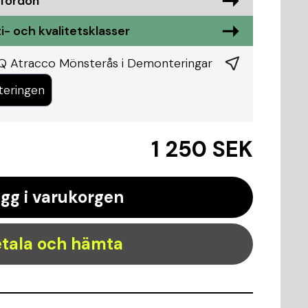
 fordon
i- och kvalitetsklasser
KQ Atracco Mönsterås i
Demonteringar
teringen
1 250 SEK
gg i varukorgen
tala och hämta