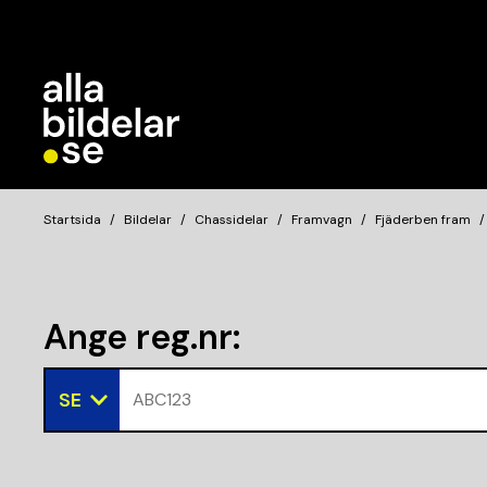
Startsida
Bildelar
Chassidelar
Framvagn
Fjäderben fram
Ange reg.nr
:
SE
ABC123