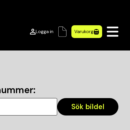
Logga in
Varukorg
lnummer
:
Sök bildel