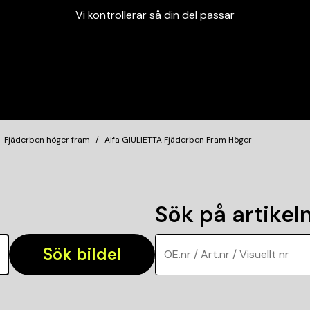
Vi kontrollerar så din del passar
Garanterad passform
Snabbt och tryggt
Vi kontrollerar så din del passar
Fjäderben höger fram
Alfa GIULIETTA Fjäderben Fram Höger
Sök på artike
Sök bildel
OE.nr / Art.nr / Visuellt nr