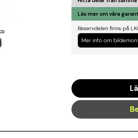
Hitta delar från samma
Läs mer om våra garant
Reservdelen finns på L
Mer info om bildemon
Lä
Be