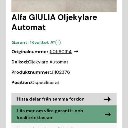
Alfa GIULIA Oljekylare
Automat
Garanti 1
Kvalitet A*
Originalnummer:
50560314
Delkod:
Oljekylare Automat
Produktnummer:
J1102376
Position:
Ospecificerat
Hitta delar från samma fordon
Läs mer om våra garanti- och
kvalitetsklasser