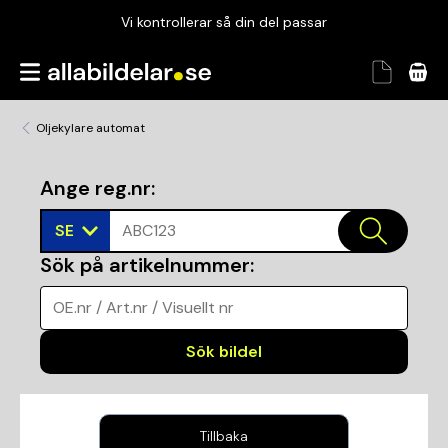
Vi kontrollerar så din del passar
Garanterad passform
Snabbt och tryggt
Oljekylare automat
Vi kontrollerar så din del passar
Ange reg.nr
:
SE
ABC123
Sök på artikelnummer
:
OE.nr / Art.nr / Visuellt nr
Sök bildel
Tillbaka