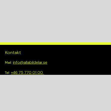
A
KW
148
Drivlina
2WD
Kontakt
info@allabildelar.se
Mail:
+46 75 770 01 00
Tel:
Om oss
Vi tror på att göra det enkelt att välja rätt. Hos oss får du inte
bara tillgång till ett brett sortiment av kvalitetskontrollerade
delar – du blir också en del av en smartare och mer hållbar
framtid.