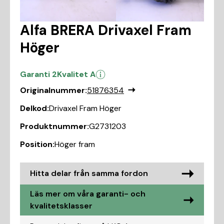
Alfa BRERA Drivaxel Fram
Höger
Garanti 2
Kvalitet A
Originalnummer:
51876354
Delkod:
Drivaxel Fram Höger
Produktnummer:
G2731203
Position:
Höger fram
Hitta delar från samma fordon
Läs mer om våra garanti- och
kvalitetsklasser