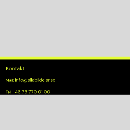
191
Drivlina
2WD
Kontakt
info@allabildelar.se
Mail:
+46 75 770 01 00
Tel:
Om oss
Vi tror på att göra det enkelt att välja rätt. Hos oss får du inte
bara tillgång till ett brett sortiment av kvalitetskontrollerade
delar – du blir också en del av en smartare och mer hållbar