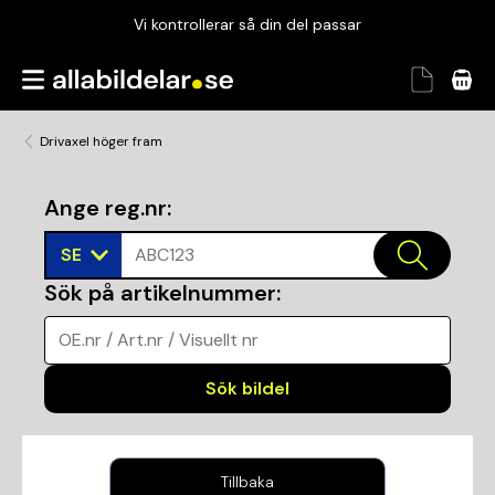
Vi kontrollerar så din del passar
Garanterad passform
Snabbt och tryggt
Drivaxel höger fram
Vi kontrollerar så din del passar
Ange reg.nr
:
SE
ABC123
Sök på artikelnummer
:
OE.nr / Art.nr / Visuellt nr
Sök bildel
Tillbaka