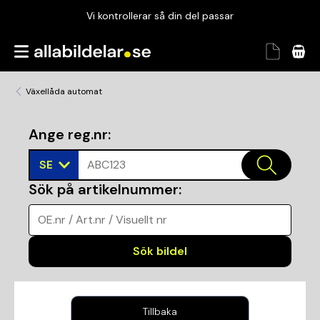
Vi kontrollerar så din del passar
Garanterad passform
Snabbt och tryggt
Växellåda automat
Vi kontrollerar så din del passar
Ange reg.nr
:
SE
ABC123
Sök på artikelnummer
:
OE.nr / Art.nr / Visuellt nr
Sök bildel
Tillbaka