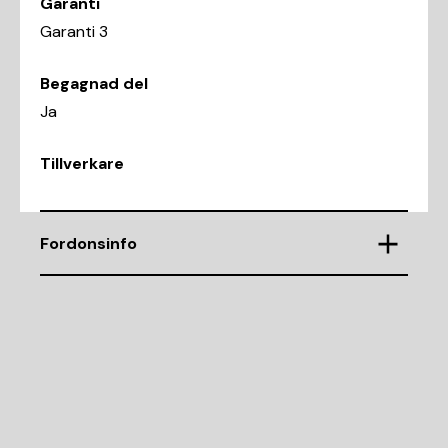
Garanti
Garanti 3
Begagnad del
Ja
Tillverkare
Fordonsinfo
Chassinummer
ZAR93900007226466
Demonteringsnr
C330372