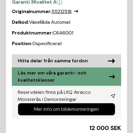
Garanti 3
Kvalitet A
Originalnummer:
55212518
Delkod:
Växellåda Automat
Produktnummer:
C646001
Position:
Ospecificerat
Hitta delar från samma fordon
Läs mer om våra garanti- och
kvalitetsklasser
Reservdelen finns på LKQ Atracco
Mönsterås i
Demonteringar
Mer info om bildemonteringen
12 000 SEK