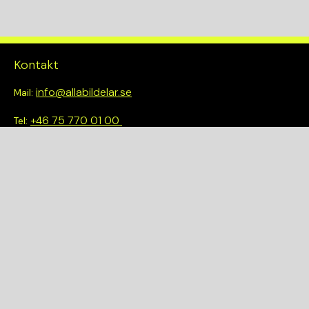
Drivlina
2WD
Kontakt
info@allabildelar.se
Mail:
+46 75 770 01 00
Tel:
Om oss
Vi tror på att göra det enkelt att välja rätt. Hos oss får du inte
bara tillgång till ett brett sortiment av kvalitetskontrollerade
delar – du blir också en del av en smartare och mer hållbar
framtid.
Snabblänkar
Om oss
Demonteringar
Bilmärken