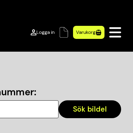
Logga in
Varukorg
lnummer
:
Sök bildel