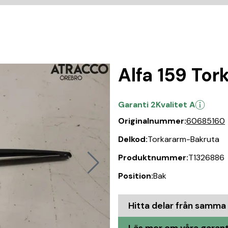
Alfa 159 To
Garanti 2
Kvalitet A
Originalnummer:
60685160
Delkod:
Torkararm-Bakruta
Produktnummer:
T1326886
Position:
Bak
Hitta delar från samma