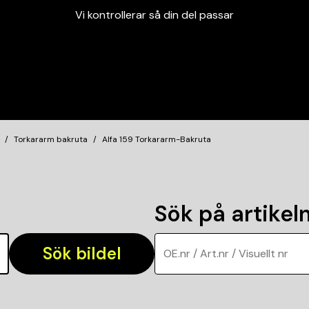
Vi kontrollerar så din del passar
Garanterad passform
Snabbt och tryggt
Vi kontrollerar så din del passar
Torkararm bakruta
Alfa 159 Torkararm-Bakruta
Sök på artike
Sök bildel
OE.nr / Art.nr / Visuellt nr