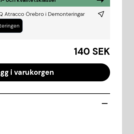
i- och kvalitetsklasser
KQ Atracco Örebro i
Demonteringar
teringen
140 SEK
gg i varukorgen