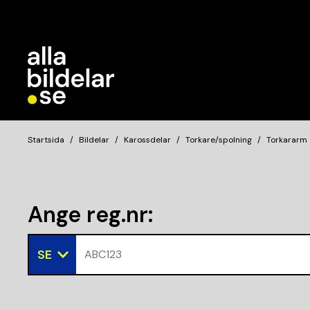
Startsida
Bildelar
Karossdelar
Torkare/spolning
Torkararm
Ange reg.nr
:
SE
ABC123