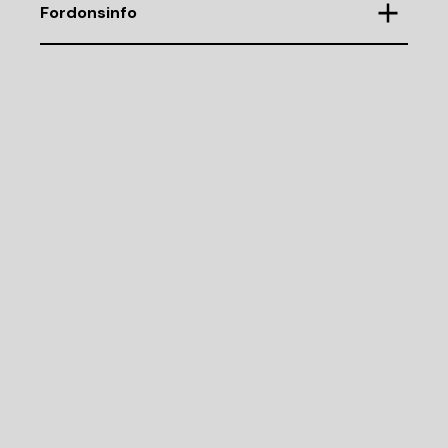
Fordonsinfo
Chassinummer
ZAR93700003405273
Demonteringsnr
P403985
Karosstyp
Kombicupe
Antal dörrar
5
Motorkod
323.10