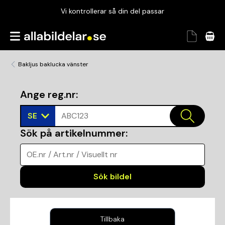
Vi kontrollerar så din del passar
Garanterad passform
Snabbt och tryggt
Bakljus baklucka vänster
Vi kontrollerar så din del passar
Ange reg.nr
:
SE
ABC123
Sök på artikelnummer
:
OE.nr / Art.nr / Visuellt nr
Sök bildel
Tillbaka