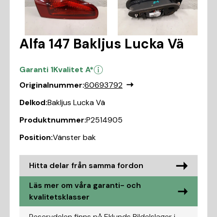
Alfa 147 Bakljus Lucka Vä
Garanti 1
Kvalitet A*
Originalnummer:
60693792
Delkod:
Bakljus Lucka Vä
Produktnummer:
P2514905
Position:
Vänster bak
Hitta delar från samma fordon
Läs mer om våra garanti- och
kvalitetsklasser
Reservdelen finns på Eklunds Bildelslager i