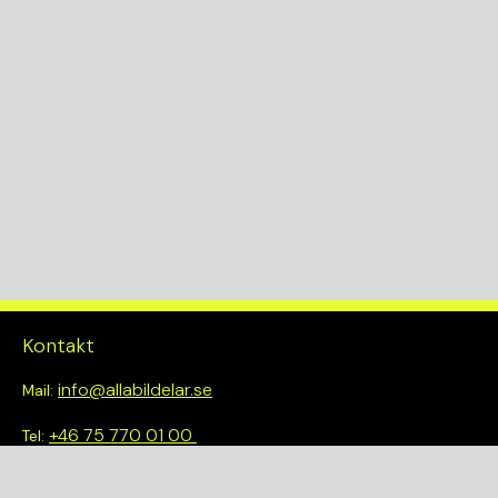
Cylindervolym (CC)
1969
Drivmedel
B
Växellådskod
M
KW
110
Kontakt
Drivlina
info@allabildelar.se
Mail:
2WD
+46 75 770 01 00
Tel:
Om oss