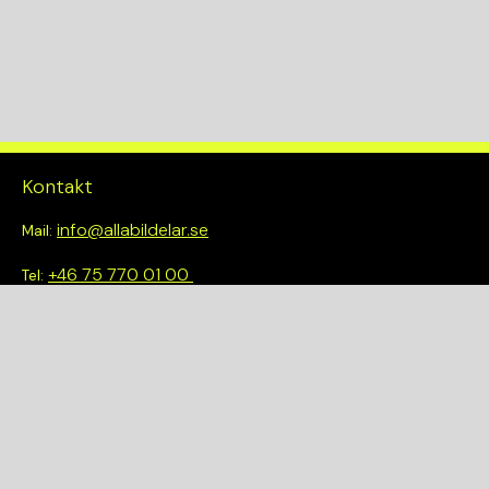
Kontakt
info@allabildelar.se
Mail:
+46 75 770 01 00
Tel:
Om oss
Vi tror på att göra det enkelt att välja rätt. Hos oss får du inte
bara tillgång till ett brett sortiment av kvalitetskontrollerade
delar – du blir också en del av en smartare och mer hållbar
framtid.
Snabblänkar