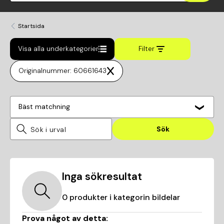
Startsida
Visa alla underkategorier
Filter
Originalnummer: 60661643
Bäst matchning
Sök
Inga sökresultat
0
produkter i kategorin
bildelar
Prova något av detta: