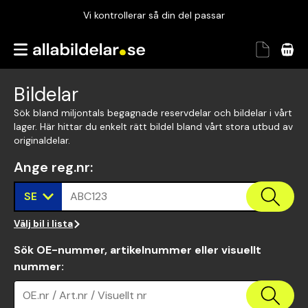
Vi kontrollerar så din del passar
Garanterad passform
Snabbt och tryggt
Bildelar
Vi kontrollerar så din del passar
Sök bland miljontals begagnade reservdelar och bildelar i vårt
lager. Här hittar du enkelt rätt bildel bland vårt stora utbud av
originaldelar.
Ange reg.nr
:
SE
ABC123
Välj bil i lista
Sök OE-nummer, artikelnummer eller visuellt
nummer
:
OE.nr / Art.nr / Visuellt nr