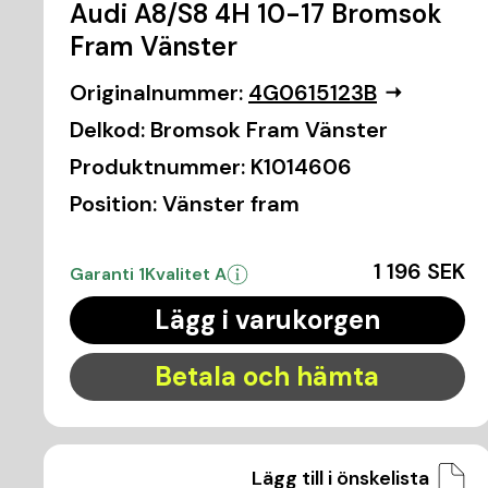
Audi A8/S8 4H 10-17 Bromsok
Fram Vänster
Originalnummer:
4G0615123B
Delkod:
Bromsok Fram Vänster
Produktnummer:
K1014606
Position:
Vänster fram
1 196 SEK
Garanti 1
Kvalitet A
Lägg i varukorgen
Betala och hämta
Lägg till i önskelista