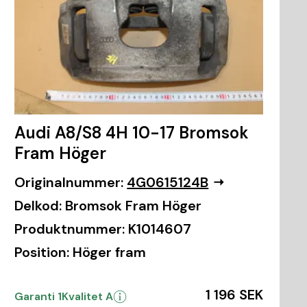
Audi A8/S8 4H 10-17 Bromsok
Fram Höger
Originalnummer:
4G0615124B
Delkod:
Bromsok Fram Höger
Produktnummer:
K1014607
Position:
Höger fram
1 196 SEK
Garanti 1
Kvalitet A