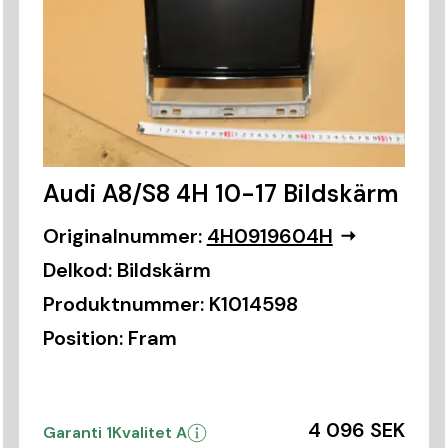
Audi A8/S8 4H 10-17 Bildskärm
Originalnummer:
4H0919604H
Delkod:
Bildskärm
Produktnummer:
K1014598
Position:
Fram
4 096 SEK
Garanti 1
Kvalitet A