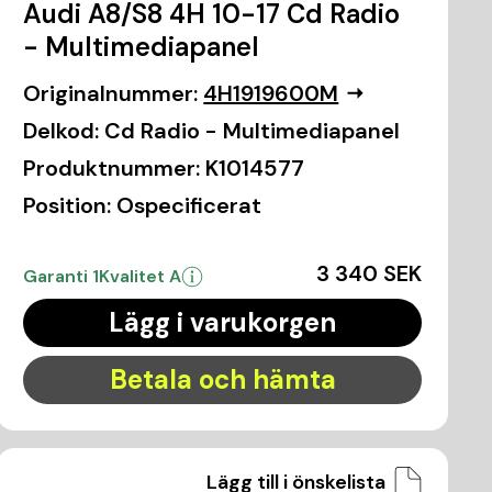
Audi A8/S8 4H 10-17 Cd Radio
- Multimediapanel
Originalnummer:
4H1919600M
Delkod:
Cd Radio - Multimediapanel
Produktnummer:
K1014577
Position:
Ospecificerat
3 340 SEK
Garanti 1
Kvalitet A
Lägg i varukorgen
Betala och hämta
Lägg till i önskelista