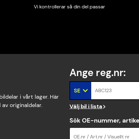
Vi kontrollerar så din del passar
Garanterad passform
Snabbt och tryggt
Vi kontrollerar så din del passar
Ange reg.nr
:
SE
ABC123
ldelar i vårt lager. Här
 av originaldelar.
Välj bil i lista
Sök OE-nummer, artike
OE.nr / Art.nr / Visuellt nr