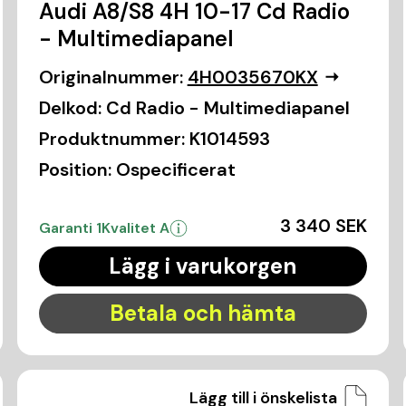
Audi A8/S8 4H 10-17 Cd Radio
- Multimediapanel
Originalnummer:
4H0035670KX
Delkod:
Cd Radio - Multimediapanel
Produktnummer:
K1014593
Position:
Ospecificerat
3 340 SEK
Garanti 1
Kvalitet A
Lägg i varukorgen
Betala och hämta
Lägg till i önskelista