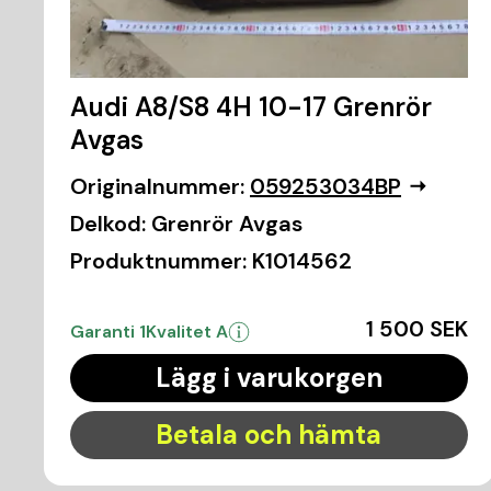
Audi A8/S8 4H 10-17 Grenrör
Avgas
Originalnummer:
059253034BP
Delkod:
Grenrör Avgas
Produktnummer:
K1014562
1 500 SEK
Garanti 1
Kvalitet A
Lägg i varukorgen
Betala och hämta