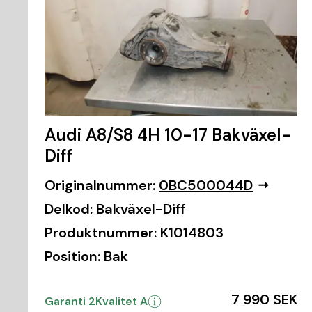
Audi A8/S8 4H 10-17 Bakväxel-
Diff
Originalnummer:
0BC500044D
Delkod:
Bakväxel-Diff
Produktnummer:
K1014803
Position:
Bak
7 990 SEK
Garanti 2
Kvalitet A