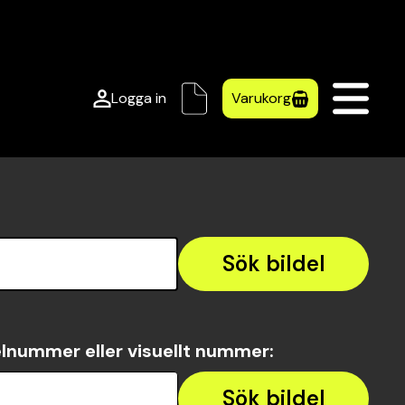
Logga in
Varukorg
Sök bildel
lnummer eller visuellt nummer
:
Sök bildel