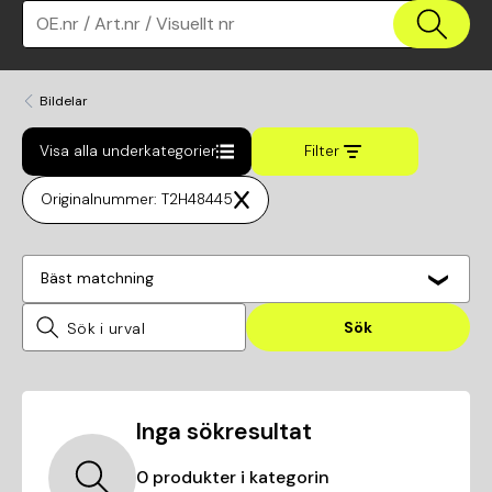
OE.nr / Art.nr / Visuellt nr
Bildelar
Visa alla underkategorier
Filter
Originalnummer: T2H48445
Bäst matchning
Sök
Inga sökresultat
0
produkter i kategorin