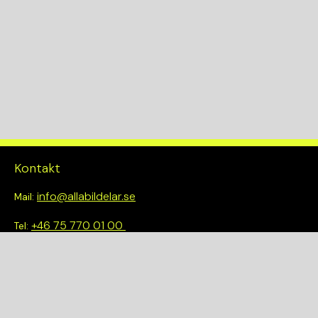
Kontakt
info@allabildelar.se
Mail:
+46 75 770 01 00
Tel:
Om oss
Vi tror på att göra det enkelt att välja rätt. Hos oss får du inte
bara tillgång till ett brett sortiment av kvalitetskontrollerade
delar – du blir också en del av en smartare och mer hållbar