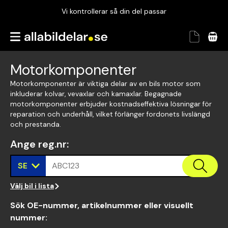
Vi kontrollerar så din del passar
Garanterad passform
Snabbt och tryggt
Motorkomponenter
Vi kontrollerar så din del passar
Motorkomponenter är viktiga delar av en bils motor som
inkluderar kolvar, vevaxlar och kamaxlar. Begagnade
motorkomponenter erbjuder kostnadseffektiva lösningar för
reparation och underhåll, vilket förlänger fordonets livslängd
och prestanda.
Ange reg.nr
:
SE
ABC123
Välj bil i lista
Sök OE-nummer, artikelnummer eller visuellt
nummer
: