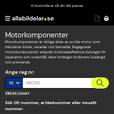
Vi kontrollerar så din del passar
Garanterad passform
Snabbt och tryggt
Motorkomponenter
Vi kontrollerar så din del passar
Motorkomponenter är viktiga delar av en bils motor som
inkluderar kolvar, vevaxlar och kamaxlar. Begagnade
motorkomponenter erbjuder kostnadseffektiva lösningar för
reparation och underhåll, vilket förlänger fordonets livslängd
och prestanda.
Ange reg.nr
:
SE
ABC123
Välj bil i lista
Sök OE-nummer, artikelnummer eller visuellt
nummer
: