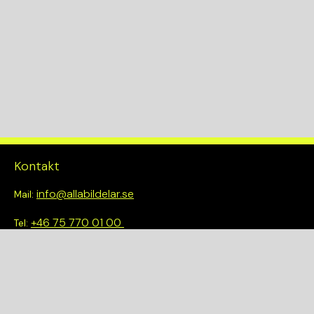
Kontakt
info@allabildelar.se
Mail:
+46 75 770 01 00
Tel:
Om oss
Vi tror på att göra det enkelt att välja rätt. Hos oss får du inte
bara tillgång till ett brett sortiment av kvalitetskontrollerade
delar – du blir också en del av en smartare och mer hållbar