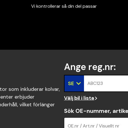
Vi kontrollerar så din del passar
Garanterad passform
Snabbt och tryggt
Vi kontrollerar så din del passar
Ange reg.nr
:
SE
ABC123
or som inkluderar kolvar,
enter erbjuder
Välj bil i lista
erhåll, vilket förlänger
Sök OE-nummer, artike
OE.nr / Art.nr / Visuellt nr