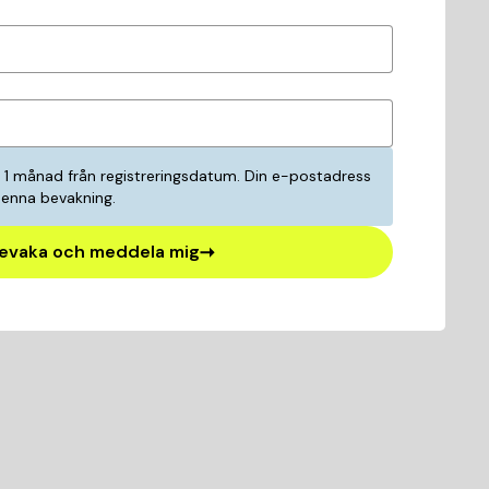
i 1 månad från registreringsdatum. Din e-postadress
denna bevakning.
evaka och meddela mig