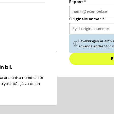
E-post
*
namn@exempel.se
Originalnummer
*
Fyll i originalnummer
Bevakningen är aktiv 
används endast för 
B
n bil.
karens unika nummer för
 tryckt på själva delen