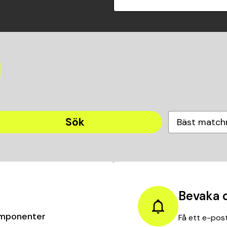
Sök
Bäst match
Bevaka 
mponenter
Få ett e-post