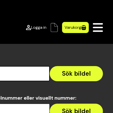
Logga in
Varukorg
Sök bildel
lnummer eller visuellt nummer
:
Sök bildel