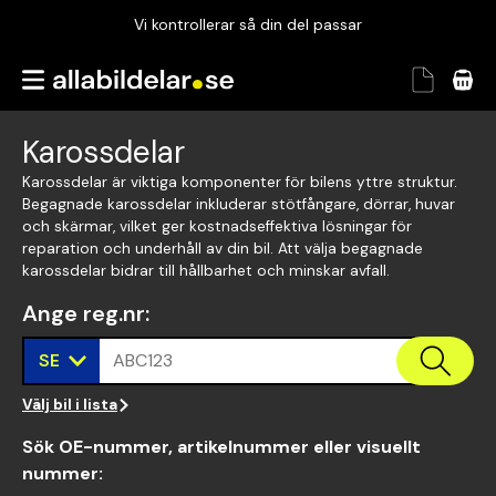
Vi kontrollerar så din del passar
Garanterad passform
Snabbt och tryggt
Karossdelar
Vi kontrollerar så din del passar
Karossdelar är viktiga komponenter för bilens yttre struktur.
Begagnade karossdelar inkluderar stötfångare, dörrar, huvar
och skärmar, vilket ger kostnadseffektiva lösningar för
reparation och underhåll av din bil. Att välja begagnade
karossdelar bidrar till hållbarhet och minskar avfall.
Ange reg.nr
:
SE
ABC123
Välj bil i lista
Sök OE-nummer, artikelnummer eller visuellt
nummer
: