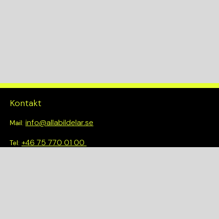
Kontakt
info@allabildelar.se
Mail:
+46 75 770 01 00
Tel:
Om oss
Vi tror på att göra det enkelt att välja rätt. Hos oss får du inte
bara tillgång till ett brett sortiment av kvalitetskontrollerade
delar – du blir också en del av en smartare och mer hållbar
framtid.