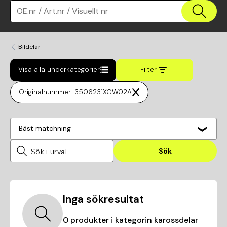
OE.nr / Art.nr / Visuellt nr
Bildelar
Visa alla underkategorier
Filter
Originalnummer: 3506231XGW02A
Bäst matchning
Sök
Inga sökresultat
0
produkter i kategorin
karossdelar