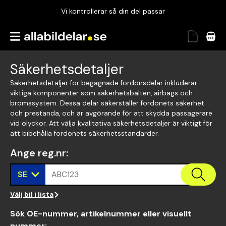
Vi kontrollerar så din del passar
Garanterad passform
Snabbt och tryggt
Säkerhetsdetaljer
Vi kontrollerar så din del passar
Säkerhetsdetaljer för begagnade fordonsdelar inkluderar
viktiga komponenter som säkerhetsbälten, airbags och
bromssystem. Dessa delar säkerställer fordonets säkerhet
och prestanda, och är avgörande för att skydda passagerare
vid olyckor. Att välja kvalitativa säkerhetsdetaljer är viktigt för
att bibehålla fordonets säkerhetsstandarder.
Ange reg.nr
:
SE
ABC123
Välj bil i lista
Sök OE-nummer, artikelnummer eller visuellt
nummer
: