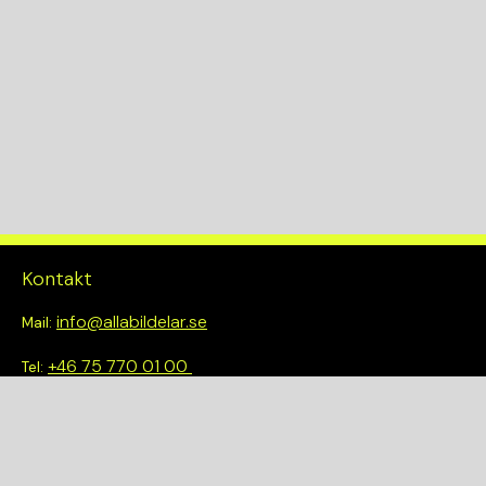
Kontakt
info@allabildelar.se
Mail:
+46 75 770 01 00
Tel:
Om oss
Vi tror på att göra det enkelt att välja rätt. Hos oss får du inte
bara tillgång till ett brett sortiment av kvalitetskontrollerade