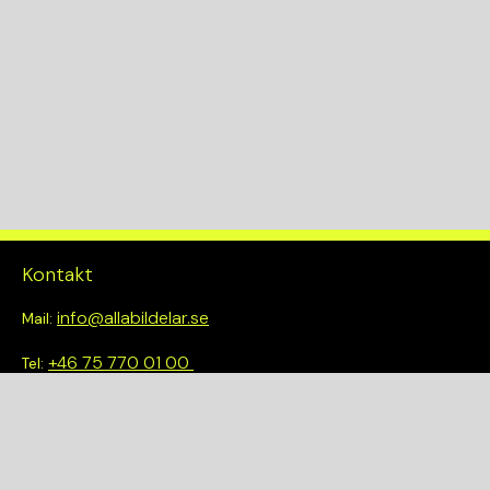
Kontakt
info@allabildelar.se
Mail:
+46 75 770 01 00
Tel:
Om oss
Vi tror på att göra det enkelt att välja rätt. Hos oss får du inte
bara tillgång till ett brett sortiment av kvalitetskontrollerade
delar – du blir också en del av en smartare och mer hållbar