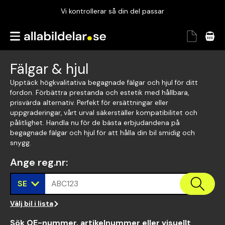
Vi kontrollerar så din del passar
Garanterad passform
Snabbt och tryggt
Fälgar & hjul
Vi kontrollerar så din del passar
Upptäck högkvalitativa begagnade fälgar och hjul för ditt
fordon. Förbättra prestanda och estetik med hållbara,
prisvärda alternativ. Perfekt för ersättningar eller
uppgraderingar, vårt urval säkerställer kompatibilitet och
pålitlighet. Handla nu för de bästa erbjudandena på
begagnade fälgar och hjul för att hålla din bil smidig och
snygg.
Ange reg.nr
:
SE
ABC123
Välj bil i lista
Sök OE-nummer, artikelnummer eller visuellt