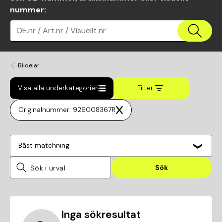
nummer
:
OE.nr / Art.nr / Visuellt nr
Bildelar
Visa alla underkategorier
Filter
Originalnummer: 926008367R
Bäst matchning
Sök
Inga sökresultat