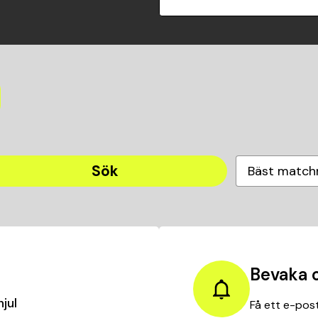
Sök
Bäst match
Bevaka 
hjul
Få ett e-post