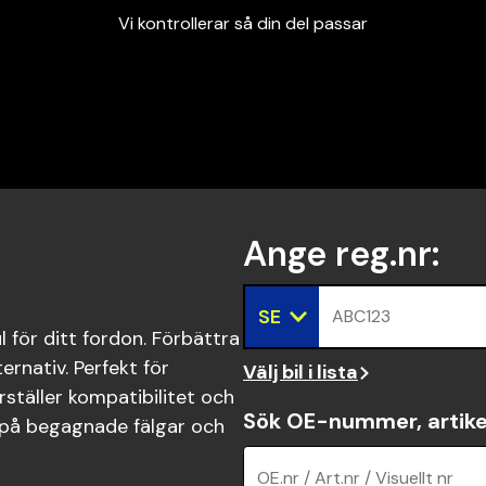
Vi kontrollerar så din del passar
Garanterad passform
Snabbt och tryggt
Vi kontrollerar så din del passar
Ange reg.nr
:
SE
ABC123
 för ditt fordon. Förbättra
ernativ. Perfekt för
Välj bil i lista
rställer kompatibilitet och
Sök OE-nummer, artike
a på begagnade fälgar och
OE.nr / Art.nr / Visuellt nr