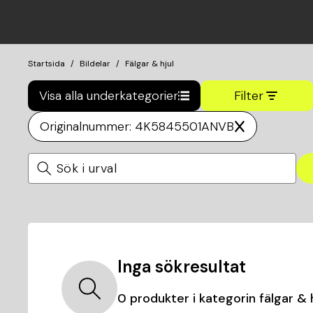
Startsida
Bildelar
Fälgar & hjul
Visa alla underkategorier
Filter
Originalnummer: 4K5845501ANVB
Inga sökresultat
0
produkter i kategorin
fälgar & 