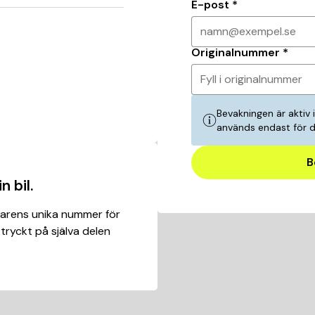
E-post
*
namn@exempel.se
Originalnummer
*
Fyll i originalnummer
Bevakningen är aktiv 
används endast för 
B
n bil.
karens unika nummer för
 tryckt på själva delen