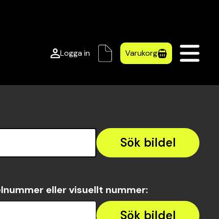
Logga in
Varukorg
Sök bildel
lnummer eller visuellt nummer
:
Sök bildel