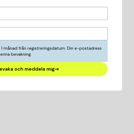
i 1 månad från registreringsdatum. Din e-postadress
denna bevakning.
evaka och meddela mig