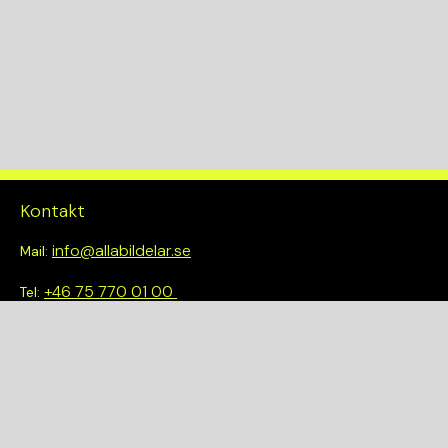
Kontakt
info@allabildelar.se
Mail:
+46 75 770 01 00
Tel:
Om oss
Vi tror på att göra det enkelt att välja rätt. Hos oss får du inte
bara tillgång till ett brett sortiment av kvalitetskontrollerade
delar – du blir också en del av en smartare och mer hållbar
framtid.