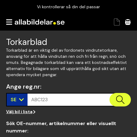
Vi kontrollerar så din del passar
Garanterad passform
Snabbt och tryggt
Torkarblad
Vi kontrollerar så din del passar
Torkarblad är en viktig del av fordonets vindrutetorkare,
ansvarig för att hålla vindrutan ren och fri från regn, snö och
smuts. Begagnade torkarblad kan vara ett kostnadseffektivt
alternativ för bilägare som vill upprätthålla god sikt utan att
spendera mycket pengar.
Ange reg.nr
:
SE
ABC123
Välj bil i lista
Sök OE-nummer, artikelnummer eller visuellt
nummer
: