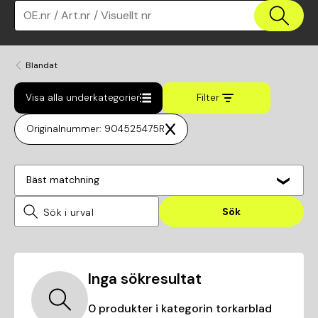
OE.nr / Art.nr / Visuellt nr
Blandat
Visa alla underkategorier
Filter
Originalnummer: 904525475R
Bäst matchning
Sök
Inga sökresultat
0
produkter i kategorin
torkarblad