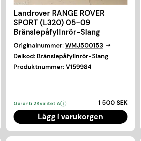
Landrover RANGE ROVER
SPORT (L320) 05-09
Bränslepåfyllnrör-Slang
Originalnummer:
WMJ500153
Delkod:
Bränslepåfyllnrör-Slang
Produktnummer:
V159984
1 500 SEK
Garanti 2
Kvalitet A
Lägg i varukorgen