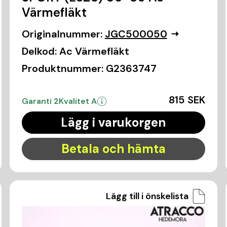
Värmefläkt
Originalnummer:
JGC500050
Delkod:
Ac Värmefläkt
Produktnummer:
G2363747
815 SEK
Garanti 2
Kvalitet A
Lägg i varukorgen
Betala och hämta
Lägg till i önskelista