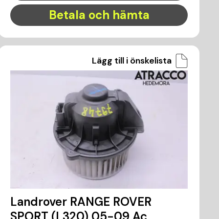
Betala och hämta
Lägg till i önskelista
Landrover RANGE ROVER
SPORT (L320) 05-09 Ac