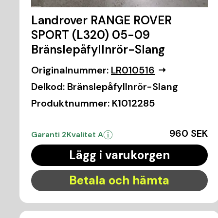
Landrover RANGE ROVER
SPORT (L320) 05-09
Bränslepåfyllnrör-Slang
Originalnummer:
LR010516
Delkod:
Bränslepåfyllnrör-Slang
Produktnummer:
K1012285
960 SEK
Garanti 2
Kvalitet A
Lägg i varukorgen
Betala och hämta