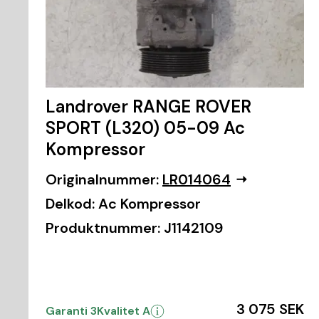
Landrover RANGE ROVER
SPORT (L320) 05-09 Ac
Kompressor
Originalnummer:
LR014064
Delkod:
Ac Kompressor
Produktnummer:
J1142109
3 075 SEK
Garanti 3
Kvalitet A