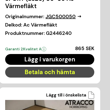
Värmefläkt
Originalnummer:
JGC500050
Delkod:
Ac Värmefläkt
Produktnummer:
G2446240
865 SEK
Garanti 2
Kvalitet A
Lägg i varukorgen
Betala och hämta
Lägg till i önskelista