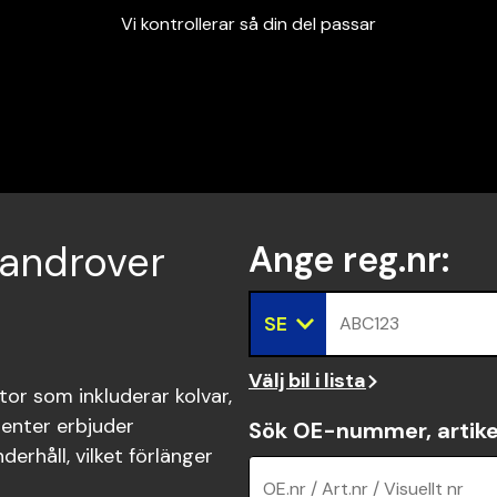
Vi kontrollerar så din del passar
Garanterad passform
Snabbt och tryggt
Vi kontrollerar så din del passar
Landrover
Ange reg.nr
:
SE
ABC123
Välj bil i lista
or som inkluderar kolvar,
enter erbjuder
Sök OE-nummer, artike
erhåll, vilket förlänger
OE.nr / Art.nr / Visuellt nr