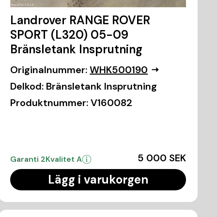
Landrover RANGE ROVER
SPORT (L320) 05-09
Bränsletank Insprutning
Originalnummer:
WHK500190
Delkod:
Bränsletank Insprutning
Produktnummer:
V160082
5 000 SEK
Garanti 2
Kvalitet A
Lägg i varukorgen