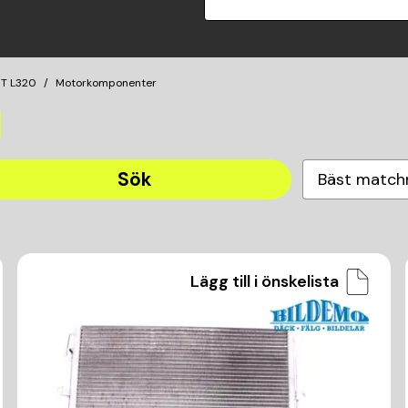
T L320
Motorkomponenter
Sök
Bäst match
Lägg till i önskelista