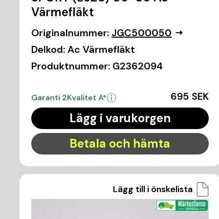
Värmefläkt
Originalnummer:
JGC500050
Delkod:
Ac Värmefläkt
Produktnummer:
G2362094
695 SEK
Garanti 2
Kvalitet A*
Lägg i varukorgen
Betala och hämta
Lägg till i önskelista