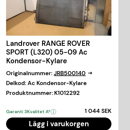
Landrover RANGE ROVER
SPORT (L320) 05-09 Ac
Kondensor-Kylare
Originalnummer:
JRB500140
Delkod:
Ac Kondensor-Kylare
Produktnummer:
K1012292
1 044 SEK
Garanti 3
Kvalitet A*
Lägg i varukorgen