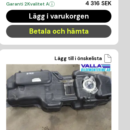
4 316 SEK
Garanti 2
Kvalitet A
Lägg i varukorgen
Betala och hämta
Lägg till i önskelista