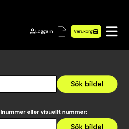
Logga in
Varukorg
Sök bildel
lnummer eller visuellt nummer
:
Sök bildel