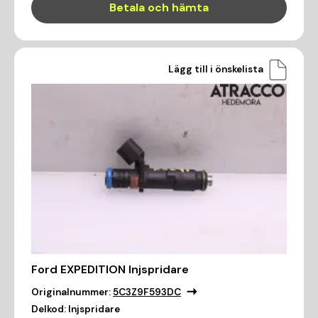
Betala och hämta
Lägg till i önskelista
Ford EXPEDITION Injspridare
Originalnummer:
5C3Z9F593DC
Delkod:
Injspridare