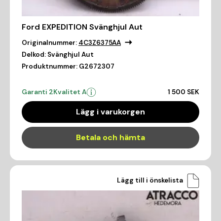
Ford EXPEDITION Svänghjul Aut
Originalnummer:
4C3Z6375AA
Delkod:
Svänghjul Aut
Produktnummer:
G2672307
Garanti 2
Kvalitet A
1 500 SEK
Lägg i varukorgen
Betala och hämta
Lägg till i önskelista