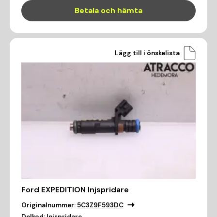
Betala och hämta
Lägg till i önskelista
Ford EXPEDITION Injspridare
Originalnummer:
5C3Z9F593DC
Delkod:
Injspridare