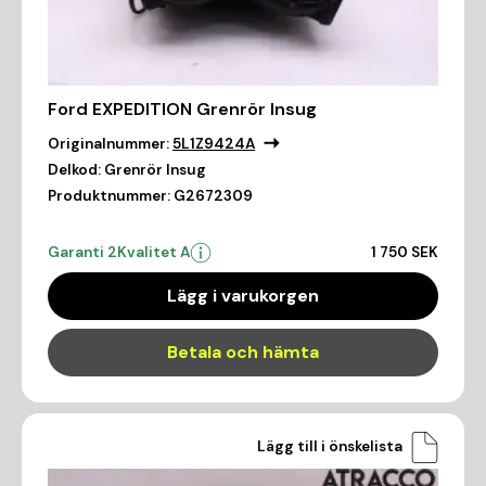
Ford EXPEDITION Grenrör Insug
Originalnummer:
5L1Z9424A
Delkod:
Grenrör Insug
Produktnummer:
G2672309
Garanti 2
Kvalitet A
1 750 SEK
Lägg i varukorgen
Betala och hämta
Lägg till i önskelista