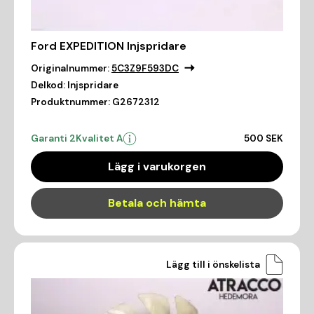
Ford EXPEDITION Injspridare
Originalnummer:
5C3Z9F593DC
Delkod:
Injspridare
Produktnummer:
G2672312
Garanti 2
Kvalitet A
500 SEK
Lägg i varukorgen
Betala och hämta
Lägg till i önskelista