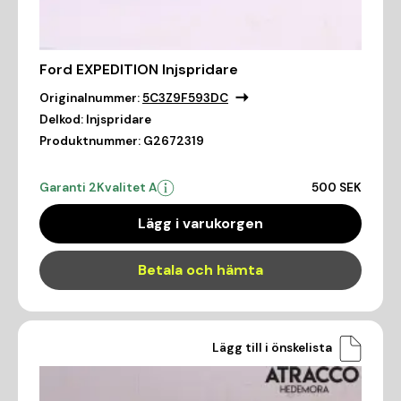
Ford EXPEDITION Injspridare
Originalnummer:
5C3Z9F593DC
Delkod:
Injspridare
Produktnummer:
G2672319
Garanti 2
Kvalitet A
500 SEK
Lägg i varukorgen
Betala och hämta
Lägg till i önskelista