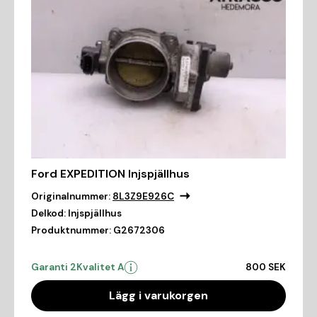
Ford EXPEDITION Injspjällhus
Originalnummer:
8L3Z9E926C
Delkod:
Injspjällhus
Produktnummer:
G2672306
Garanti 2
Kvalitet A
800 SEK
Lägg i varukorgen