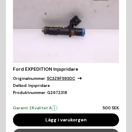
Ford EXPEDITION Injspridare
Originalnummer:
5C3Z9F593DC
Delkod:
Injspridare
Produktnummer:
G2672318
Garanti 2
Kvalitet A
500 SEK
Lägg i varukorgen