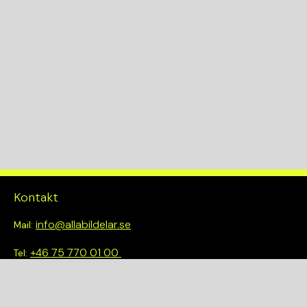
Kontakt
info@allabildelar.se
Mail:
+46 75 770 01 00
Tel:
Om oss
Vi tror på att göra det enkelt att välja rätt. Hos oss får du inte