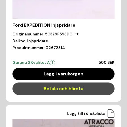
Ford EXPEDITION Injspridare
Originalnummer:
5C3Z9F593DC
Delkod:
Injspridare
Produktnummer:
G2672314
Garanti 2
Kvalitet A
500 SEK
Lägg i varukorgen
Betala och hämta
Lägg till i önskelista