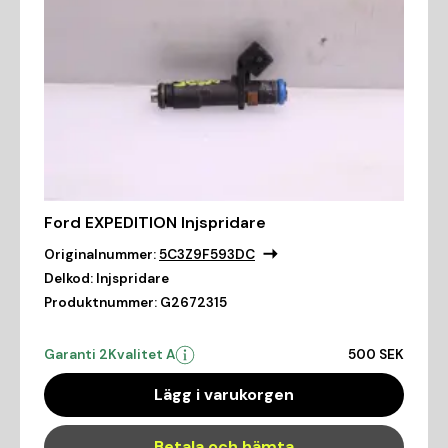
Ford EXPEDITION Injspridare
Originalnummer:
5C3Z9F593DC
Delkod:
Injspridare
Produktnummer:
G2672315
Garanti 2
Kvalitet A
500 SEK
Lägg i varukorgen
Betala och hämta