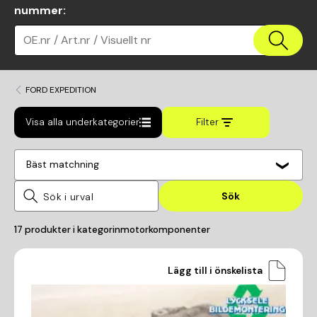
nummer
:
OE.nr / Art.nr / Visuellt nr
FORD EXPEDITION
Visa alla underkategorier
Filter
Bäst matchning
Sök
17
produkter i kategorin
motorkomponenter
Lägg till i önskelista