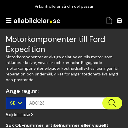
Vi kontrollerar så din del passar
Garanterad passform
Snabbt och tryggt
Motorkomponenter till Ford
Vi kontrollerar så din del passar
Expedition
Motorkomponenter är viktiga delar av en bils motor som
inkluderar kolvar, vevaxlar och kamaxlar. Begagnade
motorkomponenter erbjuder kostnadseffektiva lösningar för
reparation och underhåll, vilket förlänger fordonets livslängd
och prestanda.
Ange reg.nr
:
SE
ABC123
Välj bil i lista
Sök OE-nummer, artikelnummer eller visuellt