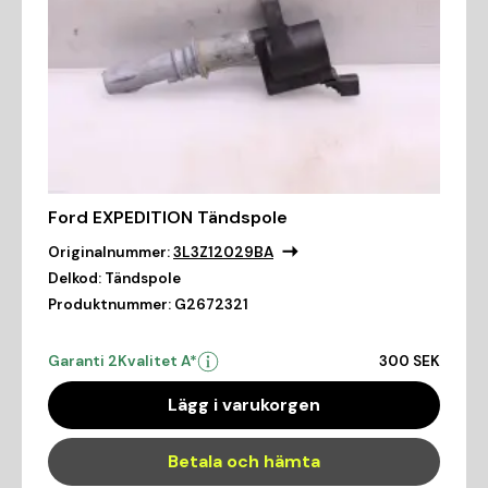
Ford EXPEDITION Tändspole
Originalnummer:
3L3Z12029BA
Delkod:
Tändspole
Produktnummer:
G2672321
Garanti 2
Kvalitet A*
300 SEK
Lägg i varukorgen
Betala och hämta