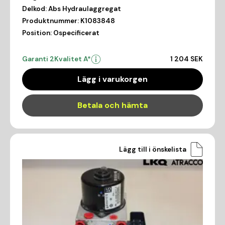
Delkod:
Abs Hydraulaggregat
Produktnummer:
K1083848
Position:
Ospecificerat
Garanti 2
Kvalitet A*
1 204 SEK
Lägg i varukorgen
Betala och hämta
Lägg till i önskelista