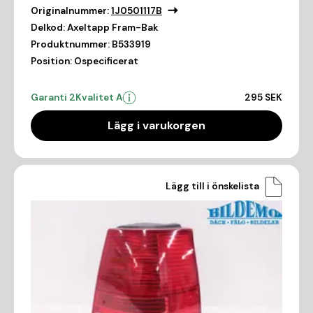
Originalnummer:
1J0501117B
Delkod:
Axeltapp Fram-Bak
Produktnummer:
B533919
Position:
Ospecificerat
Garanti 2
Kvalitet A
295 SEK
Lägg i varukorgen
Lägg till i önskelista