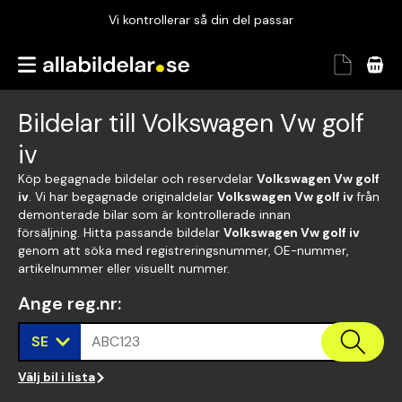
Vi kontrollerar så din del passar
Garanterad passform
Snabbt och tryggt
Bildelar till Volkswagen Vw golf
Vi kontrollerar så din del passar
iv
Köp begagnade bildelar och reservdelar
Volkswagen Vw golf
iv
. Vi har begagnade originaldelar
Volkswagen Vw golf iv
från
demonterade bilar som är kontrollerade innan
försäljning. Hitta passande bildelar
Volkswagen Vw golf iv
genom att söka med registreringsnummer, OE-nummer,
artikelnummer eller visuellt nummer.
Ange reg.nr
:
SE
ABC123
Välj bil i lista