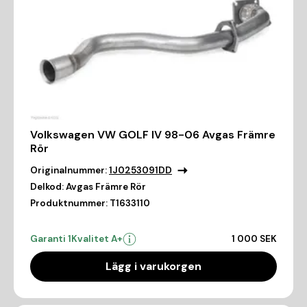
Volkswagen VW GOLF IV 98-06 Avgas Främre
Rör
Originalnummer:
1J0253091DD
Delkod:
Avgas Främre Rör
Produktnummer:
T1633110
Garanti 1
Kvalitet A+
1 000 SEK
Lägg i varukorgen