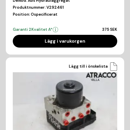
Delkod:
Abs Hydraulaggregat
Produktnummer:
V292461
Position:
Ospecificerat
Garanti 2
Kvalitet A*
375 SEK
Lägg i varukorgen
Lägg till i önskelista