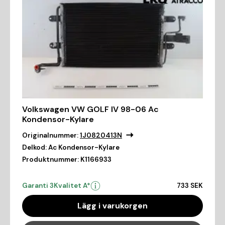
Volkswagen VW GOLF IV 98-06 Ac
Kondensor-Kylare
Originalnummer:
1J0820413N
Delkod:
Ac Kondensor-Kylare
Produktnummer:
K1166933
Garanti 3
Kvalitet A*
733 SEK
Lägg i varukorgen