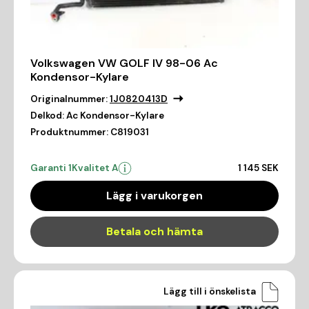
Volkswagen VW GOLF IV 98-06 Ac
Kondensor-Kylare
Originalnummer:
1J0820413D
Delkod:
Ac Kondensor-Kylare
Produktnummer:
C819031
Garanti 1
Kvalitet A
1 145 SEK
Lägg i varukorgen
Betala och hämta
Lägg till i önskelista