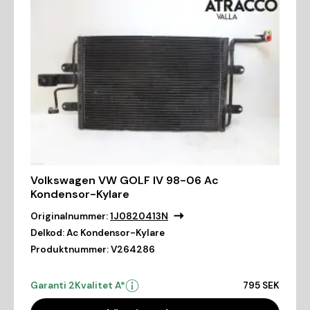
Volkswagen VW GOLF IV 98-06 Ac
Kondensor-Kylare
Originalnummer:
1J0820413N
Delkod:
Ac Kondensor-Kylare
Produktnummer:
V264286
Garanti 2
Kvalitet A*
795 SEK