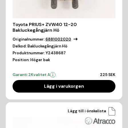
Toyota PRIUS+ ZVW40 12-20
Bakluckegångjärn Hö
Originalnummer:
6881002020
Delkod:
Bakluckegångjärn Hö
Produktnummer:
Y2438687
Position:
Höger bak
Garanti 2
Kvalitet A
225 SEK
Lägg i varukorgen
Lägg till i önskelista