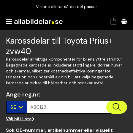
Vi kontrollerar så din del passar
Garanterad passform
Snabbt och tryggt
Karossdelar till Toyota Prius+
Vi kontrollerar så din del passar
zvw40
Karossdelar är viktiga komponenter för bilens yttre struktur.
Begagnade karossdelar inkluderar stötfångare, dörrar, huvar
och skärmar, vilket ger kostnadseffektiva lösningar för
reparation och underhåll av din bil. Att välja begagnade
karossdelar bidrar till hållbarhet och minskar avfall.
Ange reg.nr
:
SE
ABC123
Välj bil i lista
Sök OE-nummer, artikelnummer eller visuellt