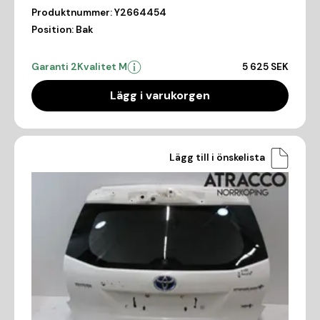
Produktnummer:
Y2664454
Position:
Bak
Garanti 2
Kvalitet M
5 625 SEK
Lägg i varukorgen
Lägg till i önskelista