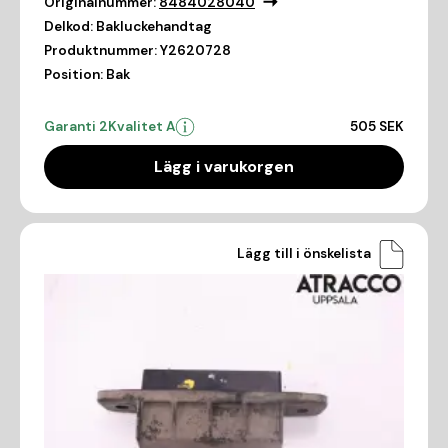
Originalnummer:
8484028040
Delkod:
Bakluckehandtag
Produktnummer:
Y2620728
Position:
Bak
Garanti 2
Kvalitet A
505 SEK
Lägg i varukorgen
Lägg till i önskelista