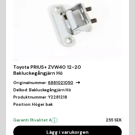
Toyota PRIUS+ ZVW40 12-20
Bakluckegångjärn Hö
Originalnummer:
6881021050
Delkod:
Bakluckegångjärn Hö
Produktnummer:
Y2281218
Position:
Höger bak
Garanti 1
Kvalitet A
255 SEK
Lägg i varukorgen