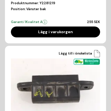
Produktnummer:
Y2281219
Position:
Vänster bak
Garanti 1
Kvalitet A
255 SEK
Lägg i varukorgen
Lägg till i önskelista