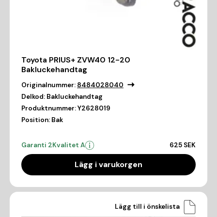
Toyota PRIUS+ ZVW40 12-20
Bakluckehandtag
Originalnummer:
8484028040
Delkod:
Bakluckehandtag
Produktnummer:
Y2628019
Position:
Bak
Garanti 2
Kvalitet A
625 SEK
Lägg i varukorgen
Lägg till i önskelista