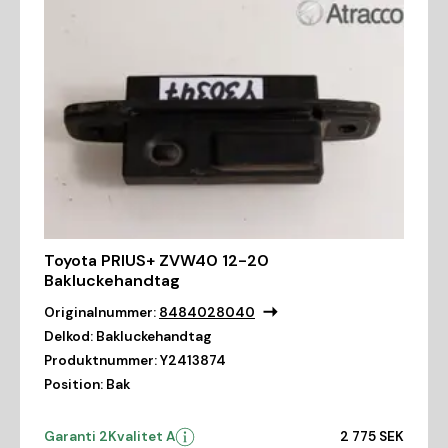
Toyota PRIUS+ ZVW40 12-20
Bakluckehandtag
Originalnummer:
8484028040
Delkod:
Bakluckehandtag
Produktnummer:
Y2413874
Position:
Bak
Garanti 2
Kvalitet A
2 775 SEK