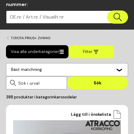
nummer
:
OE.nr / Art.nr / Visuellt nr
TOYOTA PRIUS+ ZVW40
Visa alla underkategorier
Filter
Bäst matchning
Sök
388
produkter i kategorin
karossdelar
Lägg till i önskelista