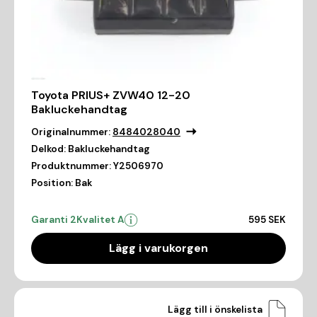
Toyota PRIUS+ ZVW40 12-20
Bakluckehandtag
Originalnummer:
8484028040
Delkod:
Bakluckehandtag
Produktnummer:
Y2506970
Position:
Bak
Garanti 2
Kvalitet A
595 SEK
Lägg i varukorgen
Lägg till i önskelista