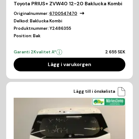
Toyota PRIUS+ ZVW40 12-20 Baklucka Kombi
Originalnummer:
6700547470
Delkod:
Baklucka Kombi
Produktnummer:
Y2486355
Position:
Bak
Garanti 2
Kvalitet A*
2 655 SEK
Lägg i varukorgen
Lägg till i önskelista