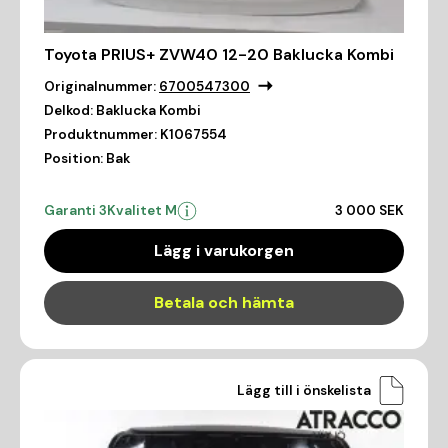
Toyota PRIUS+ ZVW40 12-20 Baklucka Kombi
Originalnummer:
6700547300
Delkod:
Baklucka Kombi
Produktnummer:
K1067554
Position:
Bak
Garanti 3
Kvalitet M
3 000 SEK
Lägg i varukorgen
Betala och hämta
Lägg till i önskelista