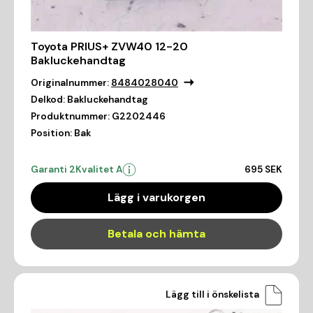
Toyota PRIUS+ ZVW40 12-20
Bakluckehandtag
Originalnummer:
8484028040
Delkod:
Bakluckehandtag
Produktnummer:
G2202446
Position:
Bak
Garanti 2
Kvalitet A
695 SEK
Lägg i varukorgen
Betala och hämta
Lägg till i önskelista