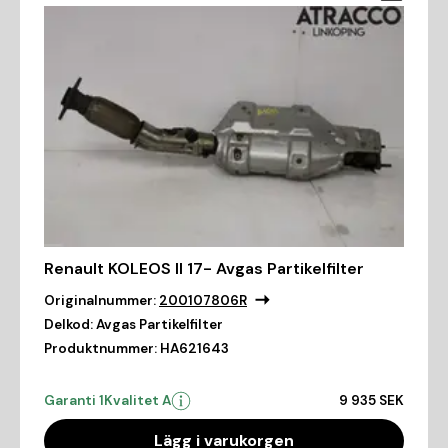
Renault KOLEOS II 17- Avgas Partikelfilter
Originalnummer:
200107806R
Delkod:
Avgas Partikelfilter
Produktnummer:
HA621643
Garanti 1
Kvalitet A
9 935 SEK
Lägg i varukorgen