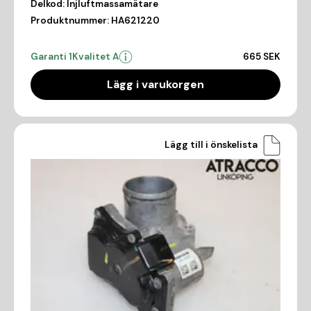
Delkod:
Injluftmassamätare
Produktnummer:
HA621220
Garanti 1
Kvalitet A
665 SEK
Lägg i varukorgen
Lägg till i önskelista