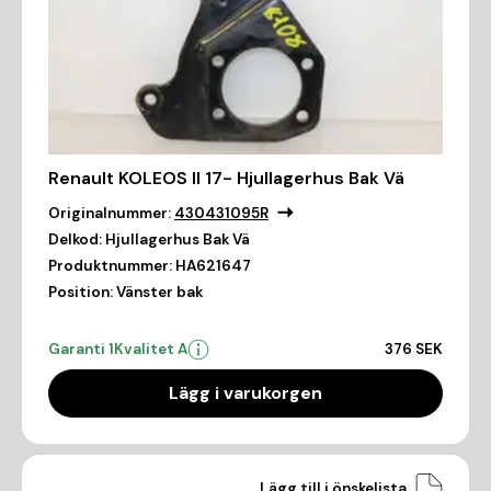
Renault KOLEOS II 17- Hjullagerhus Bak Vä
Originalnummer:
430431095R
Delkod:
Hjullagerhus Bak Vä
Produktnummer:
HA621647
Position:
Vänster bak
Garanti 1
Kvalitet A
376 SEK
Lägg i varukorgen
Lägg till i önskelista