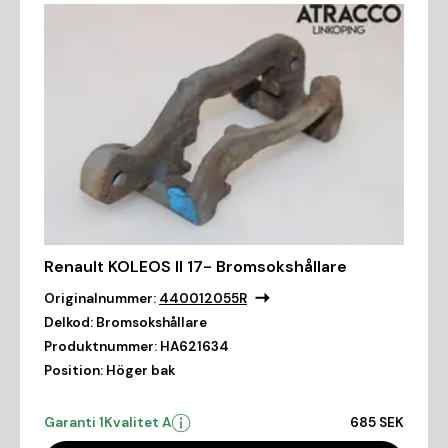
Renault KOLEOS II 17- Bromsokshållare
Originalnummer:
440012055R
Delkod:
Bromsokshållare
Produktnummer:
HA621634
Position:
Höger bak
Garanti 1
Kvalitet A
685 SEK