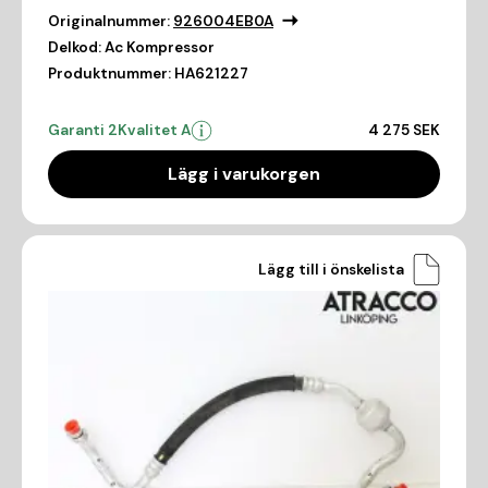
Originalnummer:
926004EB0A
Delkod:
Ac Kompressor
Produktnummer:
HA621227
Garanti 2
Kvalitet A
4 275 SEK
Lägg i varukorgen
Lägg till i önskelista