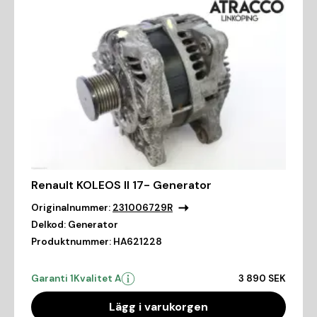
Renault KOLEOS II 17- Generator
Originalnummer:
231006729R
Delkod:
Generator
Produktnummer:
HA621228
Garanti 1
Kvalitet A
3 890 SEK
Lägg i varukorgen