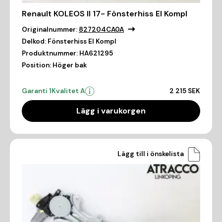
Renault KOLEOS II 17- Fönsterhiss El Kompl
Originalnummer:
827204CA0A
Delkod:
Fönsterhiss El Kompl
Produktnummer:
HA621295
Position:
Höger bak
Garanti 1
Kvalitet A
2 215 SEK
Lägg i varukorgen
Lägg till i önskelista