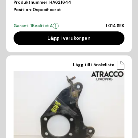
Produktnummer:
HA621644
Position:
Ospecificerat
Garanti 1
Kvalitet A
1 014 SEK
Lägg i varukorgen
Lägg till i önskelista