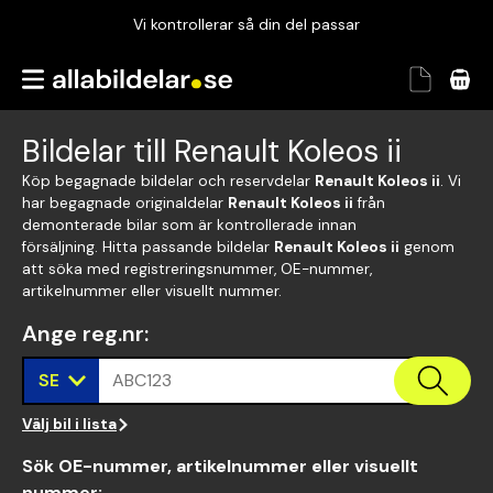
Vi kontrollerar så din del passar
Garanterad passform
Snabbt och tryggt
Bildelar till Renault Koleos ii
Vi kontrollerar så din del passar
Köp begagnade bildelar och reservdelar
Renault Koleos ii
. Vi
har begagnade originaldelar
Renault Koleos ii
från
demonterade bilar som är kontrollerade innan
försäljning. Hitta passande bildelar
Renault Koleos ii
genom
att söka med registreringsnummer, OE-nummer,
artikelnummer eller visuellt nummer.
Ange reg.nr
:
SE
ABC123
Välj bil i lista
Sök OE-nummer, artikelnummer eller visuellt
nummer
: