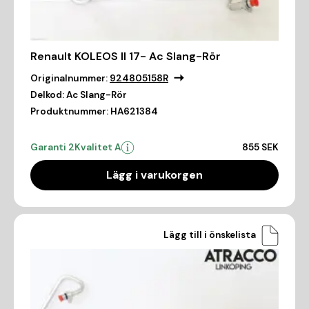
Renault KOLEOS II 17- Ac Slang-Rör
Originalnummer:
924805158R
Delkod:
Ac Slang-Rör
Produktnummer:
HA621384
Garanti 2
Kvalitet A
855 SEK
Lägg i varukorgen
Lägg till i önskelista