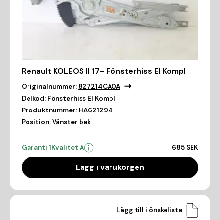
Renault KOLEOS II 17- Fönsterhiss El Kompl
Originalnummer:
827214CA0A
Delkod:
Fönsterhiss El Kompl
Produktnummer:
HA621294
Position:
Vänster bak
Garanti 1
Kvalitet A
685 SEK
Lägg i varukorgen
Lägg till i önskelista