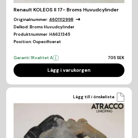
Renault KOLEOS II 17- Broms Huvudcylinder
Originalnummer:
460111299R
Delkod:
Broms Huvudcylinder
Produktnummer:
HA621345
Position:
Ospecificerat
Garanti 1
Kvalitet A
705 SEK
Lägg i varukorgen
Lägg till i önskelista