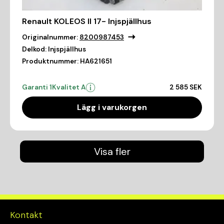
Renault KOLEOS II 17- Injspjällhus
Originalnummer:
8200987453
Delkod:
Injspjällhus
Produktnummer:
HA621651
Garanti 1
Kvalitet A
2 585 SEK
Lägg i varukorgen
Visa fler
Kontakt