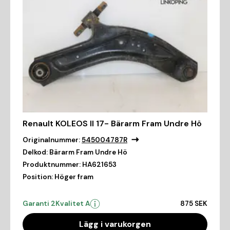
Renault KOLEOS II 17- Bärarm Fram Undre Hö
Originalnummer:
545004787R
Delkod:
Bärarm Fram Undre Hö
Produktnummer:
HA621653
Position:
Höger fram
Garanti 2
Kvalitet A
875 SEK
Lägg i varukorgen