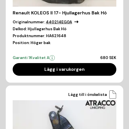
Renault KOLEOS II 17- Hjullagerhus Bak Hö
Originalnummer:
440214EG0A
Delkod:
Hjullagerhus Bak Hö
Produktnummer:
HA621648
Position:
Höger bak
Garanti 1
Kvalitet A
680 SEK
Lägg i varukorgen
Lägg till i önskelista