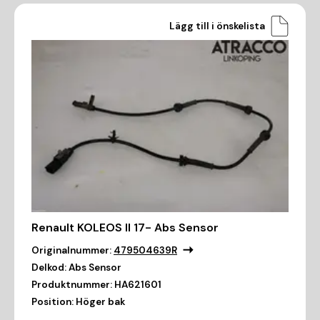
Lägg till i önskelista
Renault KOLEOS II 17- Abs Sensor
Originalnummer:
479504639R
Delkod:
Abs Sensor
Produktnummer:
HA621601
Position:
Höger bak