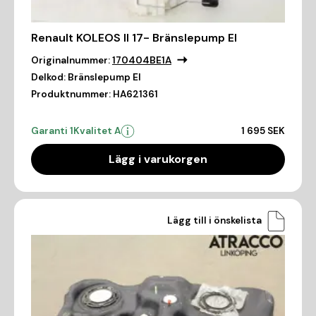
Renault KOLEOS II 17- Bränslepump El
Originalnummer:
170404BE1A
Delkod:
Bränslepump El
Produktnummer:
HA621361
Garanti 1
Kvalitet A
1 695 SEK
Lägg i varukorgen
Lägg till i önskelista