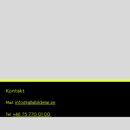
Kontakt
info@allabildelar.se
Mail:
+46 75 770 01 00
Tel:
Om oss