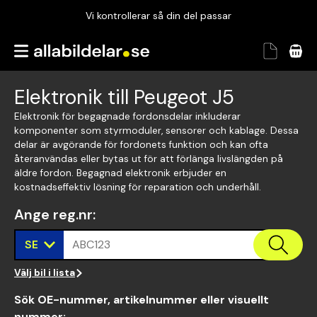
Vi kontrollerar så din del passar
Garanterad passform
Snabbt och tryggt
Elektronik till Peugeot J5
Vi kontrollerar så din del passar
Elektronik för begagnade fordonsdelar inkluderar
komponenter som styrmoduler, sensorer och kablage. Dessa
delar är avgörande för fordonets funktion och kan ofta
återanvändas eller bytas ut för att förlänga livslängden på
äldre fordon. Begagnad elektronik erbjuder en
kostnadseffektiv lösning för reparation och underhåll.
Ange reg.nr
:
SE
ABC123
Välj bil i lista
Sök OE-nummer, artikelnummer eller visuellt
nummer
: