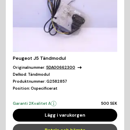
Peugeot J5 Tändmodul
Originalnummer:
5DA00662300
Delkod:
Tändmodul
Produktnummer:
G2582857
Position:
Ospecificerat
Garanti 2
Kvalitet A
500 SEK
Lägg i varukorgen