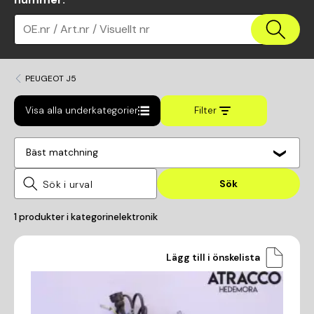
OE.nr / Art.nr / Visuellt nr
PEUGEOT J5
Visa alla underkategorier
Filter
Bäst matchning
Sök
1
produkter i kategorin
elektronik
Lägg till i önskelista