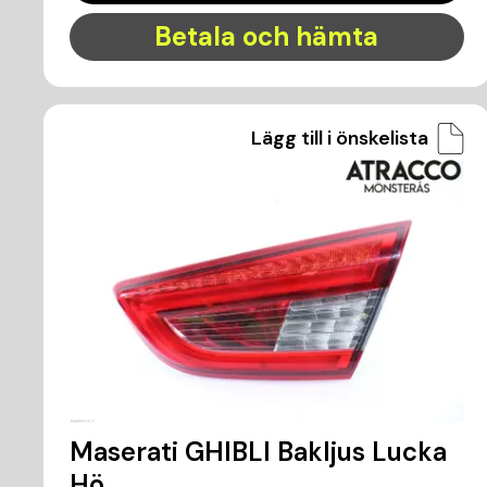
Betala och hämta
Lägg till i önskelista
Maserati GHIBLI Bakljus Lucka
Hö