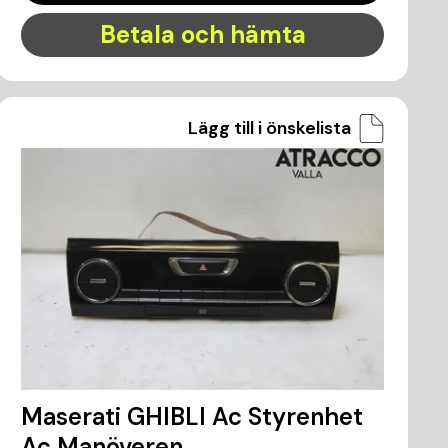
Betala och hämta
Lägg till i önskelista
Maserati GHIBLI Ac Styrenhet
Ac Manöveren