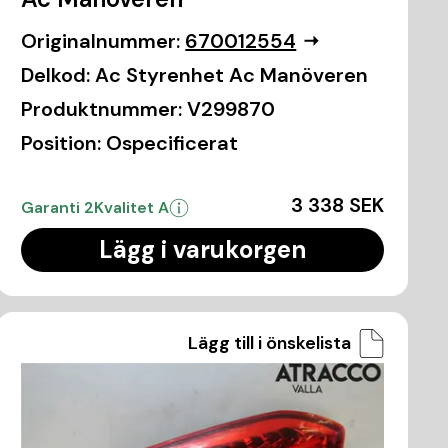
Originalnummer:
670012554
Delkod:
Ac Styrenhet Ac Manöveren
Produktnummer:
V299870
Position:
Ospecificerat
3 338 SEK
Garanti 2
Kvalitet A
Lägg i varukorgen
Lägg till i önskelista