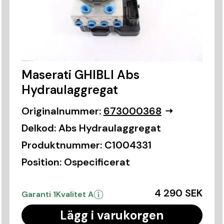
Maserati GHIBLI Abs
Hydraulaggregat
Originalnummer:
673000368
Delkod:
Abs Hydraulaggregat
Produktnummer:
C1004331
Position:
Ospecificerat
4 290 SEK
Garanti 1
Kvalitet A
Lägg i varukorgen