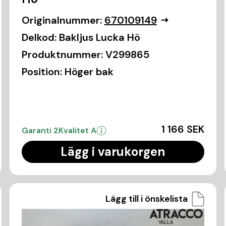
Originalnummer:
670109149
Delkod:
Bakljus Lucka Hö
Produktnummer:
V299865
Position:
Höger bak
1 166 SEK
Garanti 2
Kvalitet A
Lägg i varukorgen
Lägg till i önskelista