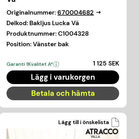
Originalnummer:
670004682
Delkod:
Bakljus Lucka Vä
Produktnummer:
C1004328
Position:
Vänster bak
1 125 SEK
Garanti 1
Kvalitet A*
Lägg i varukorgen
Betala och hämta
Lägg till i önskelista