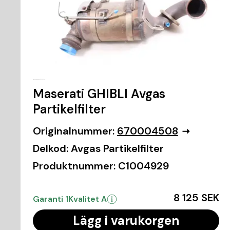
Maserati GHIBLI Avgas
Partikelfilter
Originalnummer:
670004508
Delkod:
Avgas Partikelfilter
Produktnummer:
C1004929
8 125 SEK
Garanti 1
Kvalitet A
Lägg i varukorgen