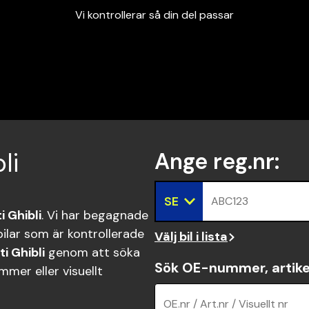
Vi kontrollerar så din del passar
Garanterad passform
Snabbt och tryggt
Vi kontrollerar så din del passar
li
Ange reg.nr
:
SE
ABC123
 Ghibli
. Vi har begagnade
lar som är kontrollerade
Välj bil i lista
i Ghibli
genom att söka
Sök OE-nummer, artike
mer eller visuellt
OE.nr / Art.nr / Visuellt nr