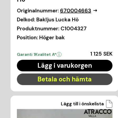
Originalnummer:
670004663
Delkod:
Bakljus Lucka Hö
Produktnummer:
C1004327
Position:
Höger bak
1 125 SEK
Garanti 1
Kvalitet A*
Lägg i varukorgen
Betala och hämta
Lägg till i önskelista