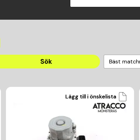
Sök
Bäst match
Lägg till i önskelista