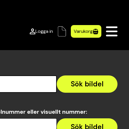
Logga in
Varukorg
Sök bildel
lnummer eller visuellt nummer
:
Sök bildel