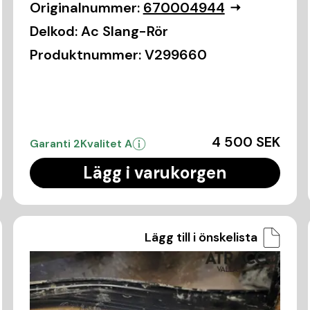
Originalnummer:
670004944
Delkod:
Ac Slang-Rör
Produktnummer:
V299660
4 500 SEK
Garanti 2
Kvalitet A
Lägg i varukorgen
Lägg till i önskelista