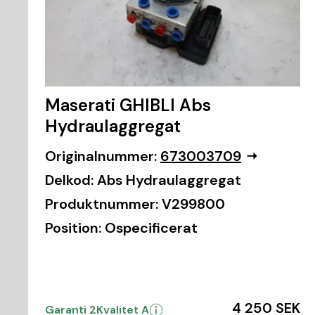
Maserati GHIBLI Abs
Hydraulaggregat
Originalnummer:
673003709
Delkod:
Abs Hydraulaggregat
Produktnummer:
V299800
Position:
Ospecificerat
4 250 SEK
Garanti 2
Kvalitet A