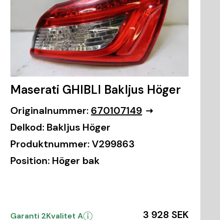
Maserati GHIBLI Bakljus Höger
Originalnummer:
670107149
Delkod:
Bakljus Höger
Produktnummer:
V299863
Position:
Höger bak
3 928 SEK
Garanti 2
Kvalitet A