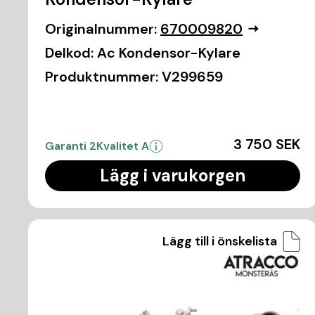
Originalnummer:
670009820
Delkod:
Ac Kondensor-Kylare
Produktnummer:
V299659
3 750 SEK
Garanti 2
Kvalitet A
Lägg i varukorgen
Lägg till i önskelista