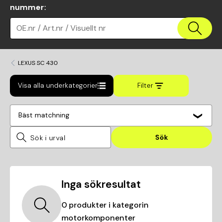
nummer
:
OE.nr / Art.nr / Visuellt nr
LEXUS SC 430
Visa alla underkategorier
Filter
Bäst matchning
Sök
Inga sökresultat
0
produkter i kategorin
motorkomponenter