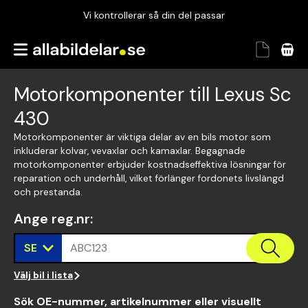
Vi kontrollerar så din del passar
Garanterad passform
Snabbt och tryggt
Motorkomponenter till Lexus Sc
Vi kontrollerar så din del passar
430
Motorkomponenter är viktiga delar av en bils motor som
inkluderar kolvar, vevaxlar och kamaxlar. Begagnade
motorkomponenter erbjuder kostnadseffektiva lösningar för
reparation och underhåll, vilket förlänger fordonets livslängd
och prestanda.
Ange reg.nr
:
SE
ABC123
Välj bil i lista
Sök OE-nummer, artikelnummer eller visuellt