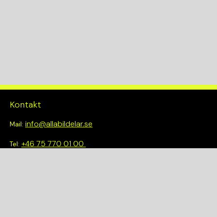
Kontakt
info@allabildelar.se
Mail:
+46 75 770 01 00
Tel:
Om oss
Vi tror på att göra det enkelt att välja rätt. Hos oss får du inte
bara tillgång till ett brett sortiment av kvalitetskontrollerade
delar – du blir också en del av en smartare och mer hållbar
framtid.