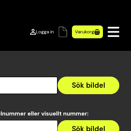
Logga in
Varukorg
Sök bildel
lnummer eller visuellt nummer
:
Sök bildel