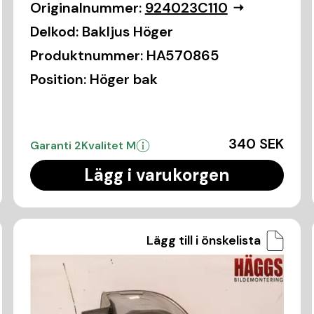
Originalnummer:
924023C110
Delkod:
Bakljus Höger
Produktnummer:
HA570865
Position:
Höger bak
340 SEK
Garanti 2
Kvalitet M
Lägg i varukorgen
Lägg till i önskelista