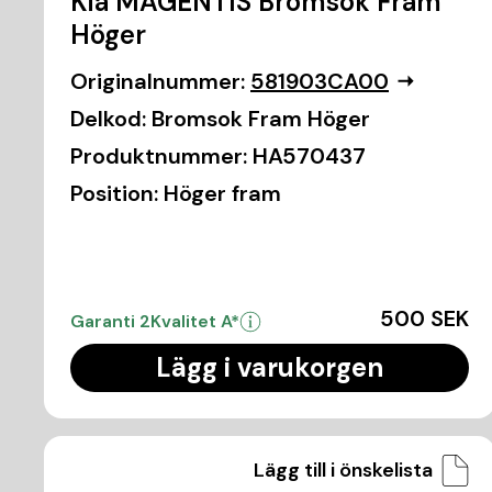
Kia MAGENTIS Bromsok Fram
Höger
Originalnummer:
581903CA00
Delkod:
Bromsok Fram Höger
Produktnummer:
HA570437
Position:
Höger fram
500 SEK
Garanti 2
Kvalitet A*
Lägg i varukorgen
Lägg till i önskelista