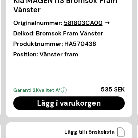
Kia MAGENTIS Bromsok Fram
Vänster
Originalnummer:
581803CA00
Delkod:
Bromsok Fram Vänster
Produktnummer:
HA570438
Position:
Vänster fram
535 SEK
Garanti 2
Kvalitet A*
Lägg i varukorgen
Lägg till i önskelista