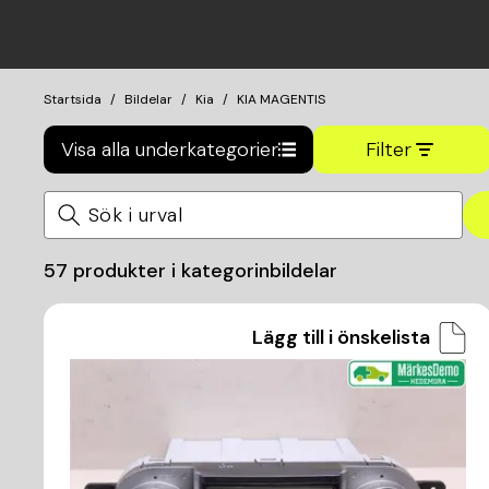
Startsida
Bildelar
Kia
KIA MAGENTIS
Visa alla underkategorier
Filter
57
produkter i kategorin
bildelar
Lägg till i önskelista