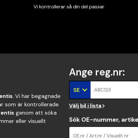
Vi kontrollerar så din del passar
Garanterad passform
Snabbt och tryggt
Vi kontrollerar så din del passar
Ange reg.nr
:
SE
ABC123
entis
. Vi har begagnade
r som är kontrollerade
Välj bil i lista
entis
genom att söka
Sök OE-nummer, artike
mer eller visuellt
OE.nr / Art.nr / Visuellt nr