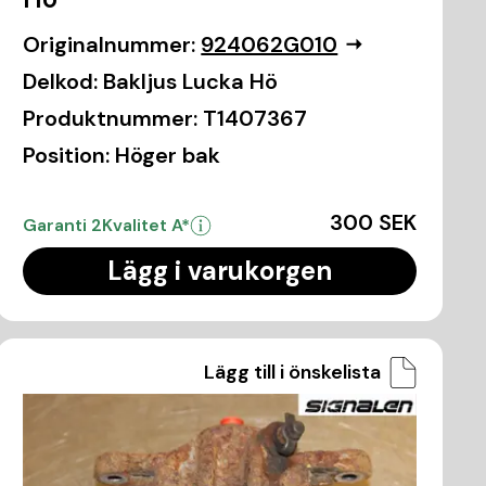
Originalnummer:
924062G010
Delkod:
Bakljus Lucka Hö
Produktnummer:
T1407367
Position:
Höger bak
300 SEK
Garanti 2
Kvalitet A*
Lägg i varukorgen
Lägg till i önskelista