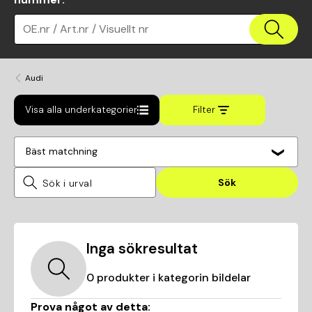
OE.nr / Art.nr / Visuellt nr
Audi
Visa alla underkategorier
Filter
Bäst matchning
Sök
Inga sökresultat
0
produkter i kategorin
bildelar
Prova något av detta: