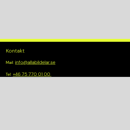
Kontakt
info@allabildelar.se
Mail:
+46 75 770 01 00
Tel:
Om oss
Vi tror på att göra det enkelt att välja rätt. Hos oss får du inte
bara tillgång till ett brett sortiment av kvalitetskontrollerade
delar – du blir också en del av en smartare och mer hållbar
framtid.
Snabblänkar