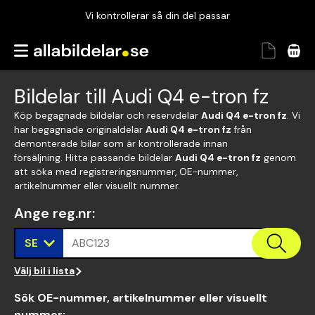
Vi kontrollerar så din del passar
Garanterad passform
Snabbt och tryggt
Bildelar till Audi Q4 e-tron fz
Vi kontrollerar så din del passar
Köp begagnade bildelar och reservdelar
Audi Q4 e-tron fz
. Vi
har begagnade originaldelar
Audi Q4 e-tron fz
från
demonterade bilar som är kontrollerade innan
försäljning. Hitta passande bildelar
Audi Q4 e-tron fz
genom
att söka med registreringsnummer, OE-nummer,
artikelnummer eller visuellt nummer.
Ange reg.nr
:
SE
ABC123
Välj bil i lista
Sök OE-nummer, artikelnummer eller visuellt
nummer
: