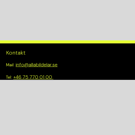
Kontakt
info@allabildelar.se
Mail:
+46 75 770 01 00
Tel:
Om oss
Vi tror på att göra det enkelt att välja rätt. Hos oss får du inte
bara tillgång till ett brett sortiment av kvalitetskontrollerade
delar – du blir också en del av en smartare och mer hållbar
framtid.
Snabblänkar