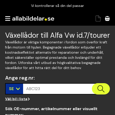
Vi kontrollerar så din del passar
Garanterad passform
Snabbt och tryggt
Växellådor till Alfa Vw id.7/tourer
Vi kontrollerar så din del passar
Växellådor är viktiga komponenter i fordon som överför kraft
från motorn till hjulen. Begagnade växellådor erbjuder ett
kostnadseffektivt alternativ för reparationer och underhåll,
vilket säkerställer optimal prestanda och livslängd för ditt
fordon. Utforska vårt utbud av högkvalitativa begagnade
växellådor för att hitta rätt del för ditt behov.
Ange reg.nr
:
SE
ABC123
Välj bil i lista
Sök OE-nummer, artikelnummer eller visuellt
nummer
: