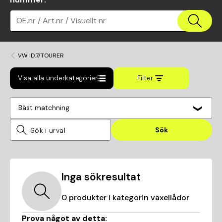
OE.nr / Art.nr / Visuellt nr
VW ID.7/TOURER
Visa alla underkategorier
Filter
Bäst matchning
Sök
Inga sökresultat
0
produkter i kategorin
växellådor
Prova något av detta: