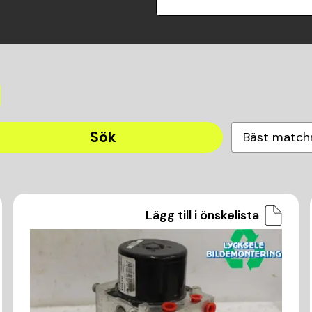
Sök
Bäst match
Lägg till i önskelista