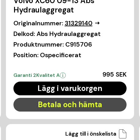
Volvo XC60 09-13 Abs
Hydraulaggregat
Originalnummer:
31329140
Delkod:
Abs Hydraulaggregat
Produktnummer:
C915706
Position:
Ospecificerat
995 SEK
Garanti 2
Kvalitet A
Lägg i varukorgen
Betala och hämta
Lägg till i önskelista