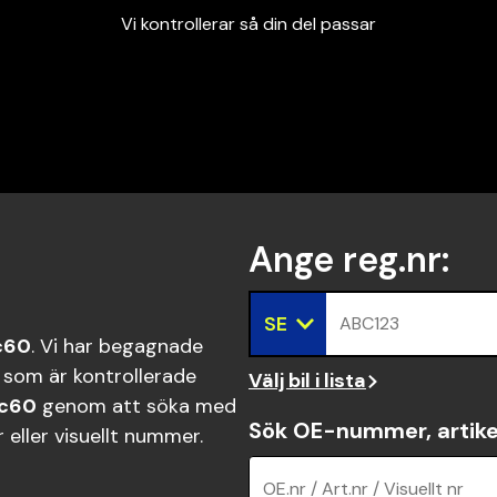
Vi kontrollerar så din del passar
Garanterad passform
Snabbt och tryggt
Vi kontrollerar så din del passar
Ange reg.nr
:
SE
ABC123
c60
. Vi har begagnade
 som är kontrollerade
Välj bil i lista
Xc60
genom att söka med
Sök OE-nummer, artike
eller visuellt nummer.
OE.nr / Art.nr / Visuellt nr