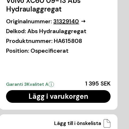
Volvo XC60 09-13 Abs
Hydraulaggregat
Originalnummer:
31329140
Delkod:
Abs Hydraulaggregat
Produktnummer:
HA615808
Position:
Ospecificerat
1 395 SEK
Garanti 3
Kvalitet A
Lägg i varukorgen
Lägg till i önskelista