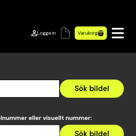
Logga in
Varukorg
Sök bildel
lnummer eller visuellt nummer
:
Sök bildel