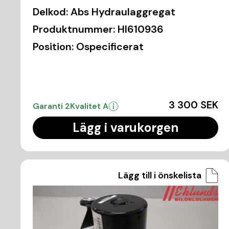
Delkod:
Abs Hydraulaggregat
Produktnummer:
HI610936
Position:
Ospecificerat
3 300 SEK
Garanti 2
Kvalitet A
Lägg i varukorgen
Lägg till i önskelista