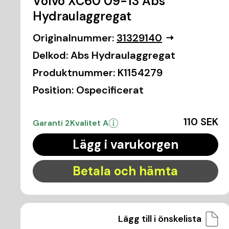
Volvo XC60 09-13 Abs
Hydraulaggregat
Originalnummer:
31329140
Delkod:
Abs Hydraulaggregat
Produktnummer:
K1154279
Position:
Ospecificerat
110 SEK
Garanti 2
Kvalitet A
Lägg i varukorgen
Betala och hämta
Lägg till i önskelista