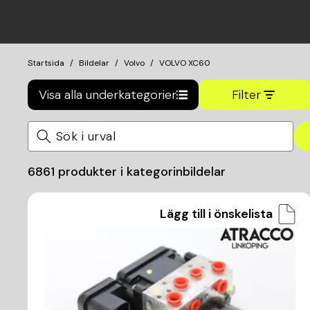
Startsida
Bildelar
Volvo
VOLVO XC60
Visa alla underkategorier
Filter
6861
produkter i kategorin
bildelar
Lägg till i önskelista