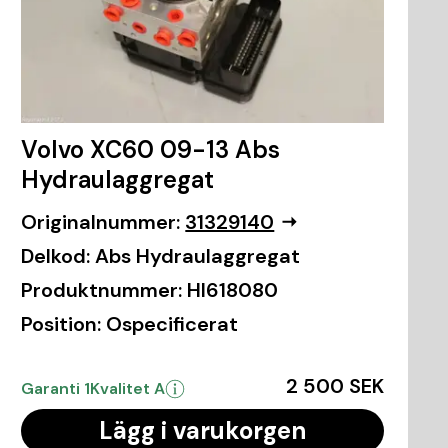
Volvo XC60 09-13 Abs
Hydraulaggregat
Originalnummer:
31329140
Delkod:
Abs Hydraulaggregat
Produktnummer:
HI618080
Position:
Ospecificerat
2 500 SEK
Garanti 1
Kvalitet A
Lägg i varukorgen