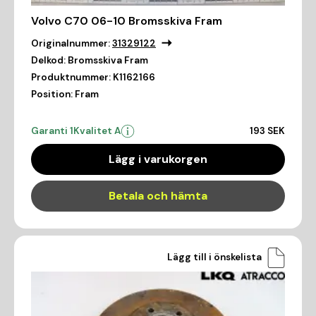
Volvo C70 06-10 Bromsskiva Fram
Originalnummer:
31329122
Delkod:
Bromsskiva Fram
Produktnummer:
K1162166
Position:
Fram
Garanti 1
Kvalitet A
193 SEK
Lägg i varukorgen
Betala och hämta
Lägg till i önskelista