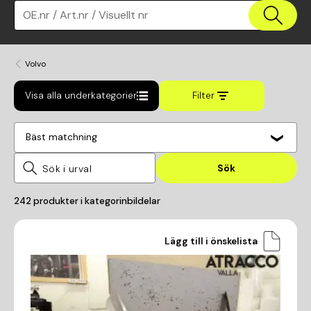
OE.nr / Art.nr / Visuellt nr
Volvo
Visa alla underkategorier
Filter
Bäst matchning
Sök
242
produkter i kategorin
bildelar
Lägg till i önskelista