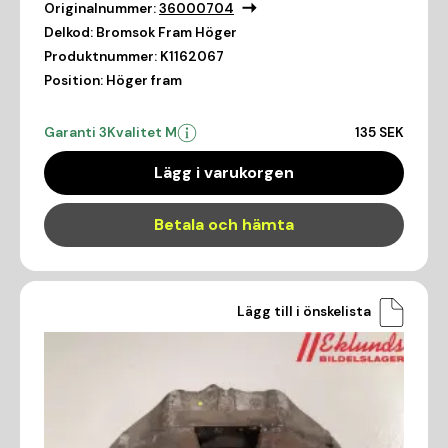
Originalnummer:
36000704
Delkod:
Bromsok Fram Höger
Produktnummer:
K1162067
Position:
Höger fram
Garanti 3
Kvalitet M
135 SEK
Lägg i varukorgen
Betala och hämta
Lägg till i önskelista