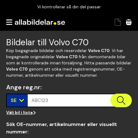
Vi kontrollerar så din del passar
Garanterad passform
Snabbt och tryggt
Bildelar till Volvo C70
Vi kontrollerar så din del passar
Köp begagnade bildelar och reservdelar
Volvo C70
. Vi har
begagnade originaldelar
Volvo C70
från demonterade bilar
som är kontrollerade innan försäljning. Hitta passande bildelar
Volvo C70
genom att söka med registreringsnummer, OE-
nummer, artikelnummer eller visuellt nummer.
Ange reg.nr
:
SE
ABC123
Välj bil i lista
Sök OE-nummer, artikelnummer eller visuellt
nummer
: