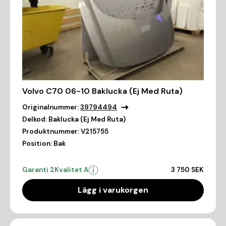
Volvo C70 06-10 Baklucka (Ej Med Ruta)
Originalnummer:
39794494
Delkod:
Baklucka (Ej Med Ruta)
Produktnummer:
V215755
Position:
Bak
Garanti 2
Kvalitet A
3 750 SEK
Lägg i varukorgen