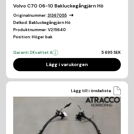
Volvo C70 06-10 Bakluckegångjärn Hö
Originalnummer:
31367055
Delkod:
Bakluckegångjärn Hö
Produktnummer:
V215640
Position:
Höger bak
Garanti 2
Kvalitet A
5 695 SEK
Lägg i varukorgen
Lägg till i önskelista