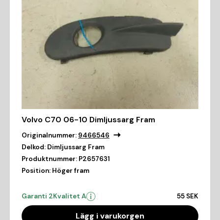
Volvo C70 06-10 Dimljussarg Fram
Originalnummer:
9466546
Delkod:
Dimljussarg Fram
Produktnummer:
P2657631
Position:
Höger fram
Garanti 2
Kvalitet A
55 SEK
Lägg i varukorgen