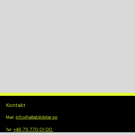
Kontakt
info@allabildelar.se
Mail:
+46 75 770 01 00
Tel: