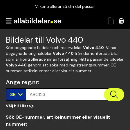
Vi kontrollerar så din del passar
Garanterad passform
Snabbt och tryggt
Bildelar till Volvo 440
Vi kontrollerar så din del passar
Köp begagnade bildelar och reservdelar
Volvo 440
. Vi har
begagnade originaldelar
Volvo 440
från demonterade bilar
som är kontrollerade innan försäljning. Hitta passande bildelar
Volvo 440
genom att söka med registreringsnummer, OE-
nummer, artikelnummer eller visuellt nummer.
Ange reg.nr
:
SE
ABC123
Välj bil i lista
Sök OE-nummer, artikelnummer eller visuellt
nummer
: