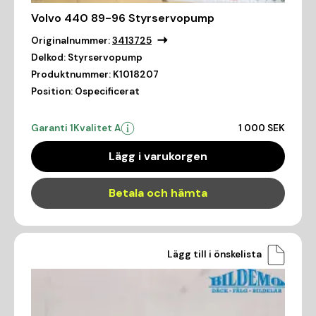
Volvo 440 89-96 Styrservopump
Originalnummer:
3413725
Delkod:
Styrservopump
Produktnummer:
K1018207
Position:
Ospecificerat
Garanti 1
Kvalitet A
1 000 SEK
Lägg i varukorgen
Betala och hämta
Lägg till i önskelista