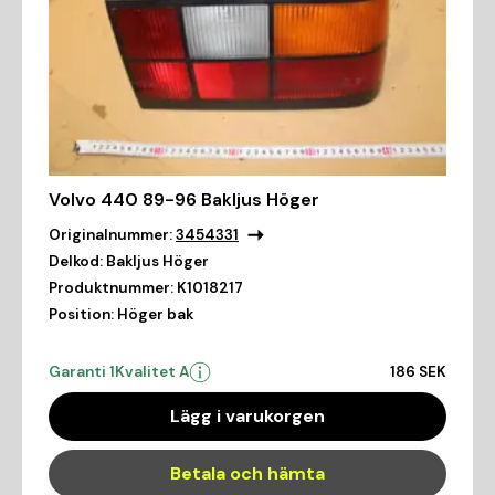
Volvo 440 89-96 Bakljus Höger
Originalnummer:
3454331
Delkod:
Bakljus Höger
Produktnummer:
K1018217
Position:
Höger bak
Garanti 1
Kvalitet A
186 SEK
Lägg i varukorgen
Betala och hämta