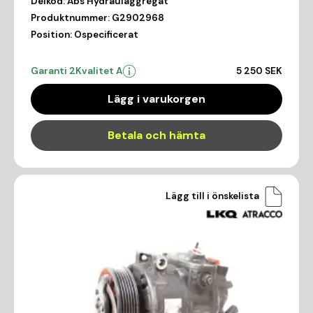
Delkod:
Abs Hydraulaggregat
Produktnummer:
G2902968
Position:
Ospecificerat
Garanti 2
Kvalitet A
5 250 SEK
Lägg i varukorgen
Betala och hämta
Lägg till i önskelista