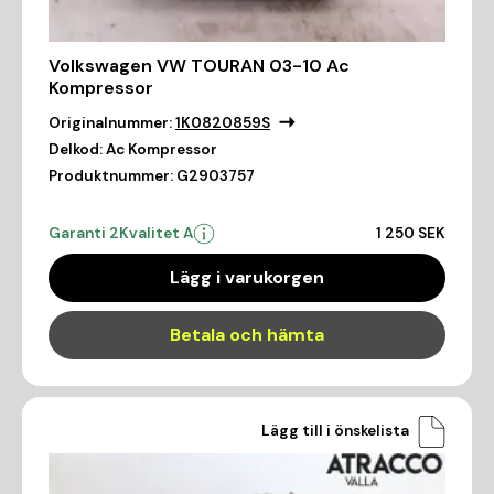
Volkswagen VW TOURAN 03-10 Ac
Kompressor
Originalnummer:
1K0820859S
Delkod:
Ac Kompressor
Produktnummer:
G2903757
Garanti 2
Kvalitet A
1 250 SEK
Lägg i varukorgen
Betala och hämta
Lägg till i önskelista