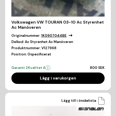
Volkswagen VW TOURAN 03-10 Ac Styrenhet
Ac Manöveren
Originalnummer:
1K0907044BE
Delkod:
Ac Styrenhet Ac Manöveren
Produktnummer:
V127968
Position:
Ospecificerat
Garanti 2
Kvalitet A
800 SEK
Lägg i varukorgen
Lägg till i önskelista