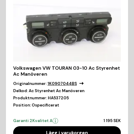
Volkswagen VW TOURAN 03-10 Ac Styrenhet
Ac Manöveren
Originalnummer:
1K0907044BS
Delkod:
Ac Styrenhet Ac Manöveren
Produktnummer:
HA537205
Position:
Ospecificerat
Garanti 2
Kvalitet A
1 195 SEK
Lägg i varukorgen