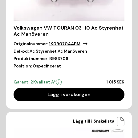
Volkswagen VW TOURAN 03-10 Ac Styrenhet
Ac Manöveren
Originalnummer:
1K0907044BM
Delkod:
Ac Styrenhet Ac Manöveren
Produktnummer:
B983706
Position:
Ospecificerat
Garanti 2
Kvalitet A*
1 015 SEK
Lägg i varukorgen
Lägg till i önskelista