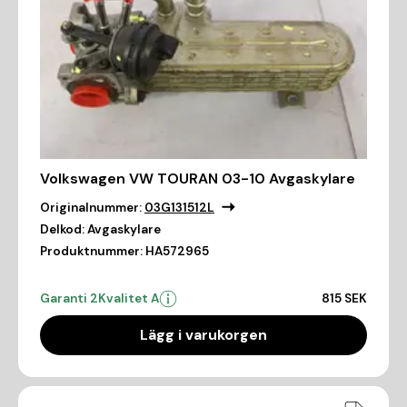
Volkswagen VW TOURAN 03-10 Avgaskylare
Originalnummer:
03G131512L
Delkod:
Avgaskylare
Produktnummer:
HA572965
Garanti 2
Kvalitet A
815 SEK
Lägg i varukorgen