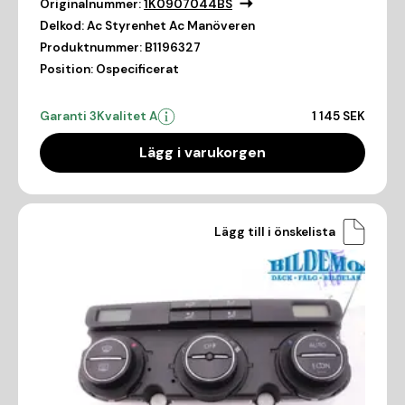
Originalnummer:
1K0907044BS
Delkod:
Ac Styrenhet Ac Manöveren
Produktnummer:
B1196327
Position:
Ospecificerat
Garanti 3
Kvalitet A
1 145 SEK
Lägg i varukorgen
Lägg till i önskelista