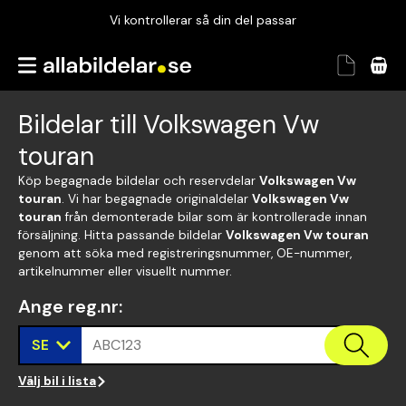
Vi kontrollerar så din del passar
Garanterad passform
Snabbt och tryggt
Bildelar till Volkswagen Vw
Vi kontrollerar så din del passar
touran
Köp begagnade bildelar och reservdelar
Volkswagen Vw
touran
. Vi har begagnade originaldelar
Volkswagen Vw
touran
från demonterade bilar som är kontrollerade innan
försäljning. Hitta passande bildelar
Volkswagen Vw touran
genom att söka med registreringsnummer, OE-nummer,
artikelnummer eller visuellt nummer.
Ange reg.nr
:
SE
ABC123
Välj bil i lista