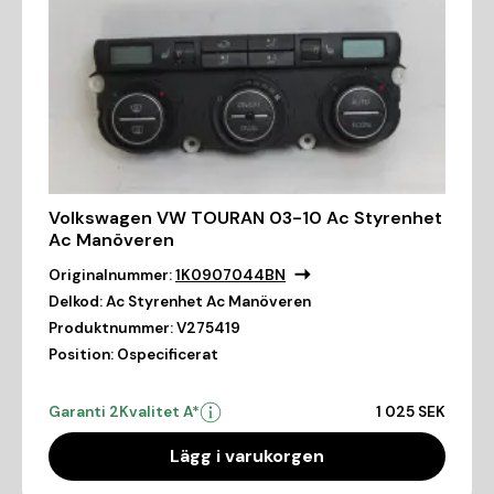
Volkswagen VW TOURAN 03-10 Ac Styrenhet
Ac Manöveren
Originalnummer:
1K0907044BN
Delkod:
Ac Styrenhet Ac Manöveren
Produktnummer:
V275419
Position:
Ospecificerat
Garanti 2
Kvalitet A*
1 025 SEK
Lägg i varukorgen