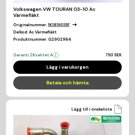
Volkswagen VW TOURAN 03-10 Ac
Värmefläkt
Originalnummer:
1K1819015F
Delkod:
Ac Värmefläkt
Produktnummer:
G2902964
Garanti 2
Kvalitet A
750 SEK
Lägg i varukorgen
Betala och hämta
Lägg till i önskelista