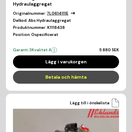
Hydraulaggregat
Originalnummer:
7L0614111E
Delkod:
Abs Hydraulaggregat
Produktnummer:
K1118438
Position:
Ospecificerat
Garanti 3
Kvalitet A
5 880 SEK
Lägg i varukorgen
Betala och hämta
Lägg till i önskelista