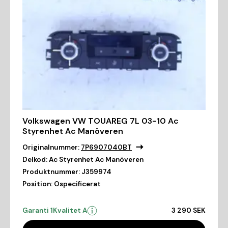
Volkswagen VW TOUAREG 7L 03-10 Ac
Styrenhet Ac Manöveren
Originalnummer:
7P6907040BT
Delkod:
Ac Styrenhet Ac Manöveren
Produktnummer:
J359974
Position:
Ospecificerat
Garanti 1
Kvalitet A
3 290 SEK