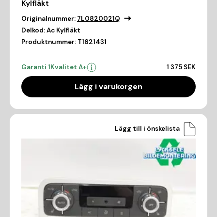
Kylfläkt
Originalnummer:
7L0820021Q
Delkod:
Ac Kylfläkt
Produktnummer:
T1621431
Garanti 1
Kvalitet A+
1 375 SEK
Lägg i varukorgen
Lägg till i önskelista