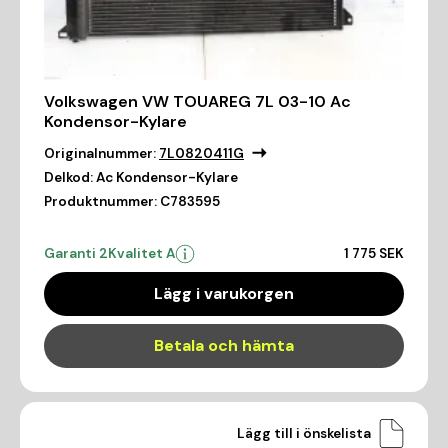
Volkswagen VW TOUAREG 7L 03-10 Ac
Kondensor-Kylare
Originalnummer:
7L0820411G
Delkod:
Ac Kondensor-Kylare
Produktnummer:
C783595
Garanti 2
Kvalitet A
1 775 SEK
Lägg i varukorgen
Betala och hämta
Lägg till i önskelista