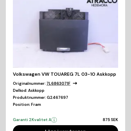
Volkswagen VW TOUAREG 7L 03-10 Askkopp
Originalnummer:
7L6863071F
Delkod:
Askkopp
Produktnummer:
G2467697
Position:
Fram
Garanti 2
Kvalitet A
875 SEK