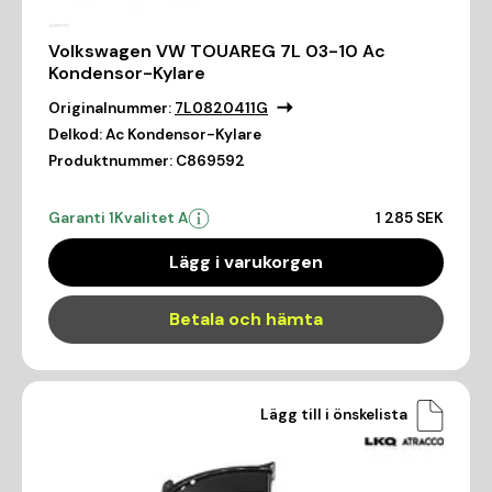
Volkswagen VW TOUAREG 7L 03-10 Ac
Kondensor-Kylare
Originalnummer:
7L0820411G
Delkod:
Ac Kondensor-Kylare
Produktnummer:
C869592
Garanti 1
Kvalitet A
1 285 SEK
Lägg i varukorgen
Betala och hämta
Lägg till i önskelista