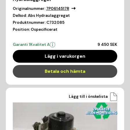
Originalnummer:
7P0614517R
Delkod:
Abs Hydraulaggregat
Produktnummer:
C732085
Position:
Ospecificerat
Garanti 1
Kvalitet A
9 450 SEK
Lägg i varukorgen
Betala och hämta
Lägg till i önskelista