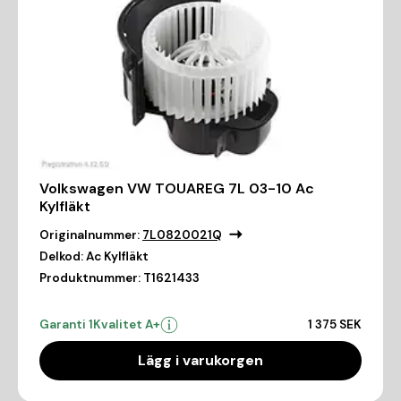
Volkswagen VW TOUAREG 7L 03-10 Ac
Kylfläkt
Originalnummer:
7L0820021Q
Delkod:
Ac Kylfläkt
Produktnummer:
T1621433
Garanti 1
Kvalitet A+
1 375 SEK
Lägg i varukorgen