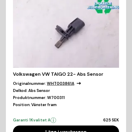
Volkswagen VW TAIGO 22- Abs Sensor
Originalnummer:
WHT003861A
Delkod:
Abs Sensor
Produktnummer:
W700311
Position:
Vänster fram
Garanti 1
Kvalitet A
625 SEK
Lägg i varukorgen