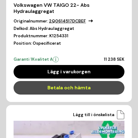
Volkswagen VW TAIGO 22- Abs
Hydraulaggregat
Originalnummer:
2Q0614517DCBEF
Delkod:
Abs Hydraulaggregat
Produktnummer:
K1254331
Position:
Ospecificerat
Garanti 1
Kvalitet A
11 238 SEK
Lägg i varukorgen
Betala och hämta
Lägg till i önskelista