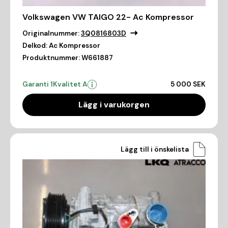
Volkswagen VW TAIGO 22- Ac Kompressor
Originalnummer:
3Q0816803D
Delkod:
Ac Kompressor
Produktnummer:
W661887
Garanti 1
Kvalitet A
5 000 SEK
Lägg i varukorgen
Lägg till i önskelista