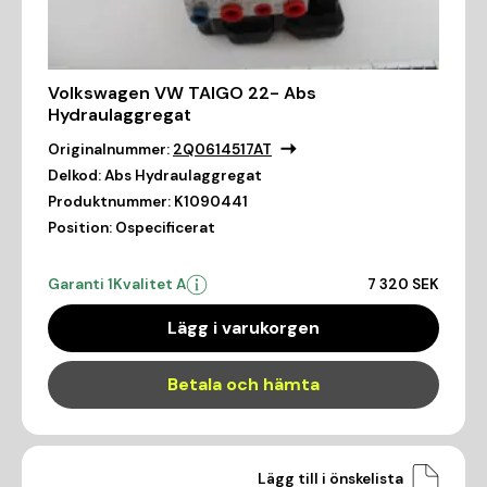
Volkswagen VW TAIGO 22- Abs
Hydraulaggregat
Originalnummer:
2Q0614517AT
Delkod:
Abs Hydraulaggregat
Produktnummer:
K1090441
Position:
Ospecificerat
Garanti 1
Kvalitet A
7 320 SEK
Lägg i varukorgen
Betala och hämta
Lägg till i önskelista