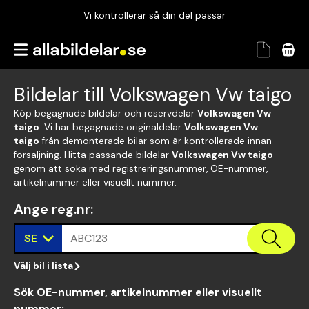
Vi kontrollerar så din del passar
Garanterad passform
Snabbt och tryggt
Bildelar till Volkswagen Vw taigo
Vi kontrollerar så din del passar
Köp begagnade bildelar och reservdelar
Volkswagen Vw
taigo
. Vi har begagnade originaldelar
Volkswagen Vw
taigo
från demonterade bilar som är kontrollerade innan
försäljning. Hitta passande bildelar
Volkswagen Vw taigo
genom att söka med registreringsnummer, OE-nummer,
artikelnummer eller visuellt nummer.
Ange reg.nr
:
SE
ABC123
Välj bil i lista
Sök OE-nummer, artikelnummer eller visuellt
nummer
: