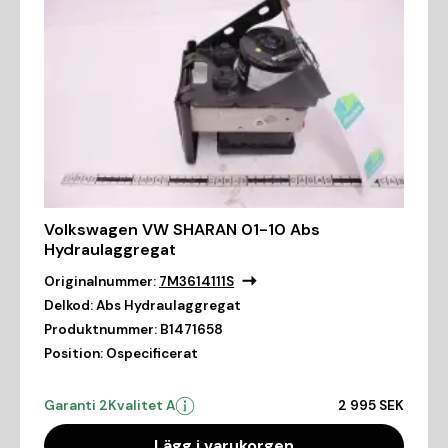
Volkswagen VW SHARAN 01-10 Abs
Hydraulaggregat
Originalnummer:
7M3614111S
Delkod:
Abs Hydraulaggregat
Produktnummer:
B1471658
Position:
Ospecificerat
Garanti 2
Kvalitet A
2 995 SEK
Lägg i varukorgen