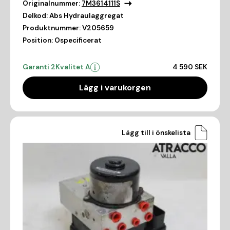
Originalnummer:
7M3614111S
Delkod:
Abs Hydraulaggregat
Produktnummer:
V205659
Position:
Ospecificerat
Garanti 2
Kvalitet A
4 590 SEK
Lägg i varukorgen
Lägg till i önskelista