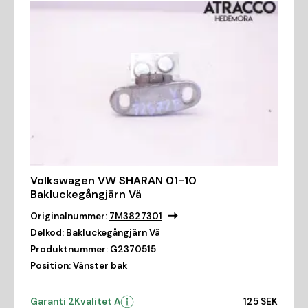
Volkswagen VW SHARAN 01-10
Bakluckegångjärn Vä
Originalnummer:
7M3827301
Delkod:
Bakluckegångjärn Vä
Produktnummer:
G2370515
Position:
Vänster bak
Garanti 2
Kvalitet A
125 SEK