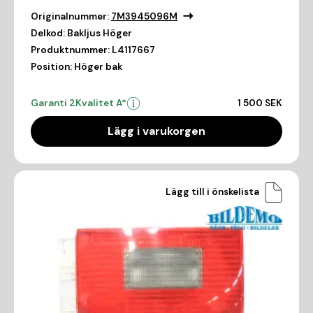
Originalnummer:
7M3945096M
Delkod:
Bakljus Höger
Produktnummer:
L4117667
Position:
Höger bak
Garanti 2
Kvalitet A*
1 500 SEK
Lägg i varukorgen
Lägg till i önskelista