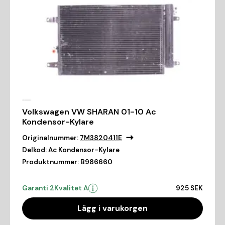
Volkswagen VW SHARAN 01-10 Ac
Kondensor-Kylare
Originalnummer:
7M3820411E
Delkod:
Ac Kondensor-Kylare
Produktnummer:
B986660
Garanti 2
Kvalitet A
925 SEK
Lägg i varukorgen