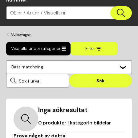
OE.nr / Art.nr / Visuellt nr
Volkswagen
Visa alla underkategorier
Filter
Bäst matchning
Sök
Inga sökresultat
0
produkter i kategorin
bildelar
Prova något av detta: