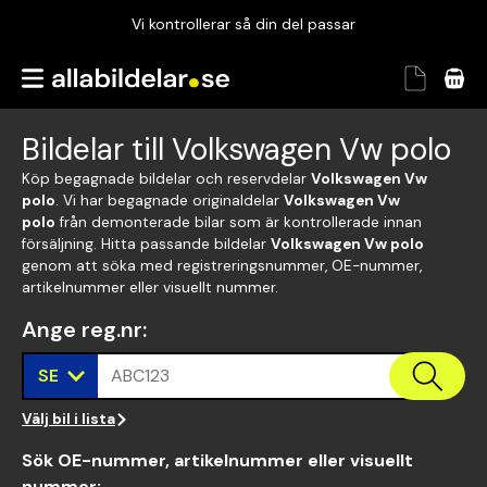
Vi kontrollerar så din del passar
Garanterad passform
Snabbt och tryggt
Bildelar till Volkswagen Vw polo
Vi kontrollerar så din del passar
Köp begagnade bildelar och reservdelar
Volkswagen Vw
polo
. Vi har begagnade originaldelar
Volkswagen Vw
polo
från demonterade bilar som är kontrollerade innan
försäljning. Hitta passande bildelar
Volkswagen Vw polo
genom att söka med registreringsnummer, OE-nummer,
artikelnummer eller visuellt nummer.
Ange reg.nr
:
SE
ABC123
Välj bil i lista
Sök OE-nummer, artikelnummer eller visuellt
nummer
: