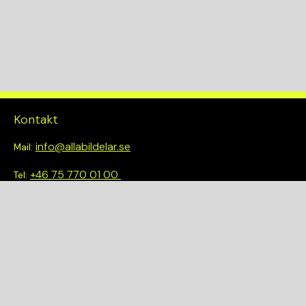
Kontakt
info@allabildelar.se
Mail:
+46 75 770 01 00
Tel:
Om oss
Vi tror på att göra det enkelt att välja rätt. Hos oss får du inte
bara tillgång till ett brett sortiment av kvalitetskontrollerade
delar – du blir också en del av en smartare och mer hållbar
framtid.
Snabblänkar