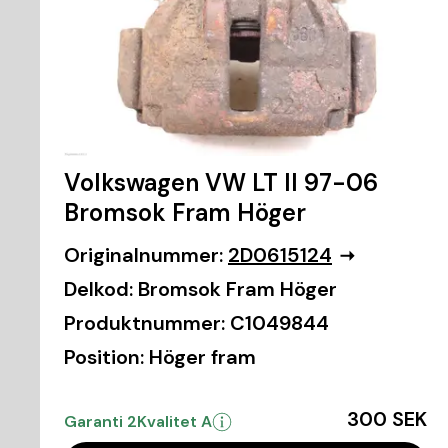
Volkswagen VW LT II 97-06
Bromsok Fram Höger
Originalnummer:
2D0615124
Delkod:
Bromsok Fram Höger
Produktnummer:
C1049844
Position:
Höger fram
300 SEK
Garanti 2
Kvalitet A