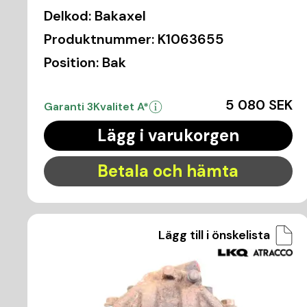
Delkod:
Bakaxel
Produktnummer:
K1063655
Position:
Bak
5 080 SEK
Garanti 3
Kvalitet A*
Lägg i varukorgen
Betala och hämta
Lägg till i önskelista