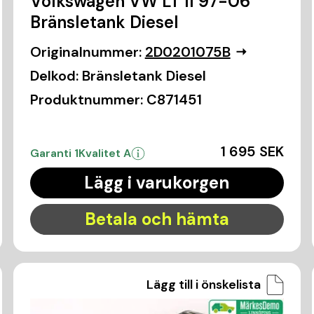
Volkswagen VW LT II 97-06
Bränsletank Diesel
Originalnummer:
2D0201075B
Delkod:
Bränsletank Diesel
Produktnummer:
C871451
1 695 SEK
Garanti 1
Kvalitet A
Lägg i varukorgen
Betala och hämta
Lägg till i önskelista