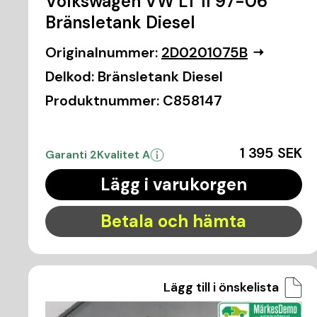
Volkswagen VW LT II 97-06
Bränsletank Diesel
Originalnummer:
2D0201075B
Delkod:
Bränsletank Diesel
Produktnummer:
C858147
1 395 SEK
Garanti 2
Kvalitet A
Lägg i varukorgen
Betala och hämta
Lägg till i önskelista