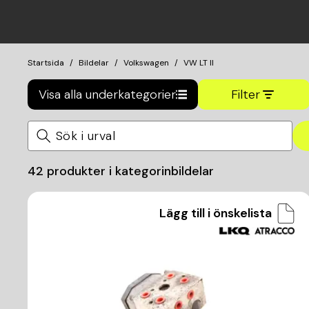
Startsida
Bildelar
Volkswagen
VW LT II
Visa alla underkategorier
Filter
42
produkter i kategorin
bildelar
Lägg till i önskelista