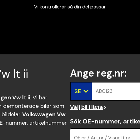
Vi kontrollerar så din del passar
Garanterad passform
Snabbt och tryggt
Vi kontrollerar så din del passar
 lt ii
Ange reg.nr
:
SE
ABC123
en Vw lt ii
. Vi har
n demonterade bilar som
Välj bil i lista
 bildelar
Volkswagen Vw
Sök OE-nummer, artike
E-nummer, artikelnummer
OE.nr / Art.nr / Visuellt nr