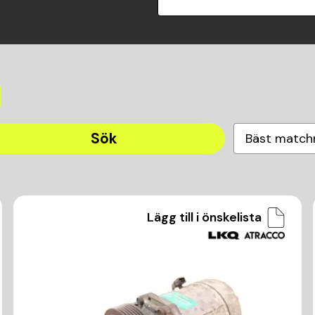
Sök
Bäst match
Lägg till i önskelista