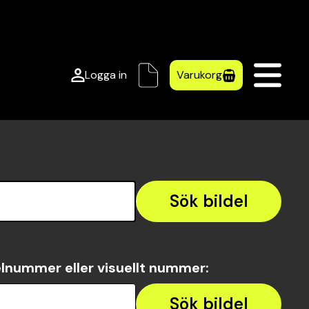
Logga in
Varukorg
Sök bildel
lnummer eller visuellt nummer
:
Sök bildel