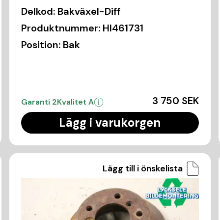
Delkod:
Bakväxel-Diff
Produktnummer:
HI461731
Position:
Bak
3 750 SEK
Garanti 2
Kvalitet A
Lägg i varukorgen
Lägg till i önskelista