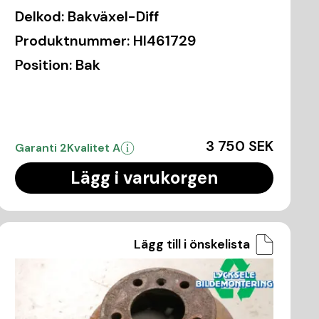
Delkod:
Bakväxel-Diff
Produktnummer:
HI461729
Position:
Bak
3 750 SEK
Garanti 2
Kvalitet A
Lägg i varukorgen
Lägg till i önskelista