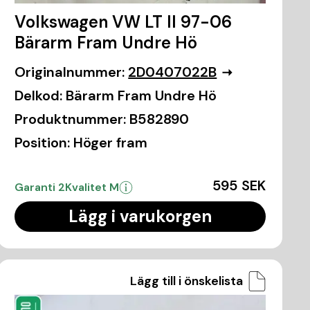
Volkswagen VW LT II 97-06
Bärarm Fram Undre Hö
Originalnummer:
2D0407022B
Delkod:
Bärarm Fram Undre Hö
Produktnummer:
B582890
Position:
Höger fram
595 SEK
Garanti 2
Kvalitet M
Lägg i varukorgen
Lägg till i önskelista