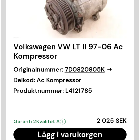
Volkswagen VW LT II 97-06 Ac
Kompressor
Originalnummer:
7D0820805K
Delkod:
Ac Kompressor
Produktnummer:
L4121785
2 025 SEK
Garanti 2
Kvalitet A
Lägg i varukorgen