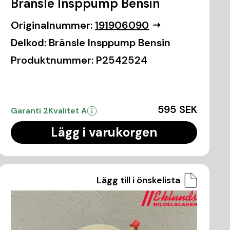
Bränsle Insppump Bensin
Originalnummer:
191906090
Delkod:
Bränsle Insppump Bensin
Produktnummer:
P2542524
595 SEK
Garanti 2
Kvalitet A
Lägg i varukorgen
Lägg till i önskelista