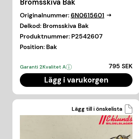
Bromsskiva Bak
Originalnummer:
6N0615601
Delkod:
Bromsskiva Bak
Produktnummer:
P2542607
Position:
Bak
795 SEK
Garanti 2
Kvalitet A
Lägg i varukorgen
Lägg till i önskelista