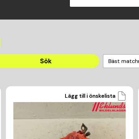
Sök
Bäst match
Lägg till i önskelista