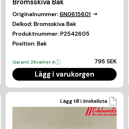
Bromsskiva Bak
Originalnummer:
6N0615601
Delkod:
Bromsskiva Bak
Produktnummer:
P2542605
Position:
Bak
795 SEK
Garanti 2
Kvalitet A
Lägg i varukorgen
Lägg till i önskelista