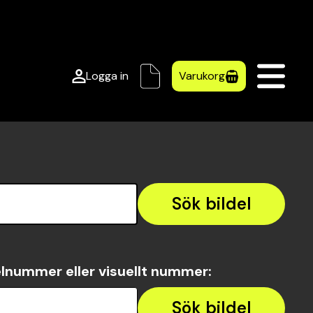
Logga in
Varukorg
Sök bildel
lnummer eller visuellt nummer
:
Sök bildel