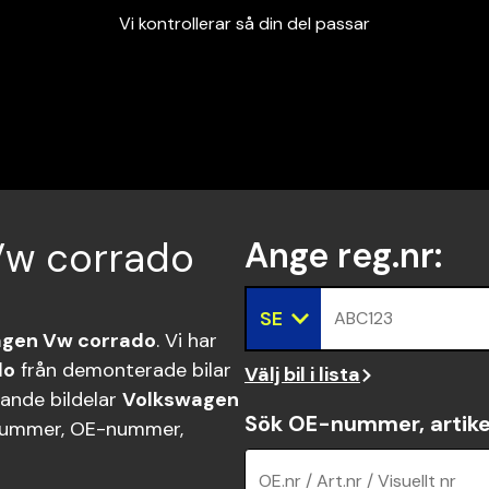
Vi kontrollerar så din del passar
Garanterad passform
Snabbt och tryggt
Vi kontrollerar så din del passar
 Vw corrado
Ange reg.nr
:
SE
ABC123
gen Vw corrado
. Vi har
do
från demonterade bilar
Välj bil i lista
sande bildelar
Volkswagen
Sök OE-nummer, artike
nummer, OE-nummer,
OE.nr / Art.nr / Visuellt nr