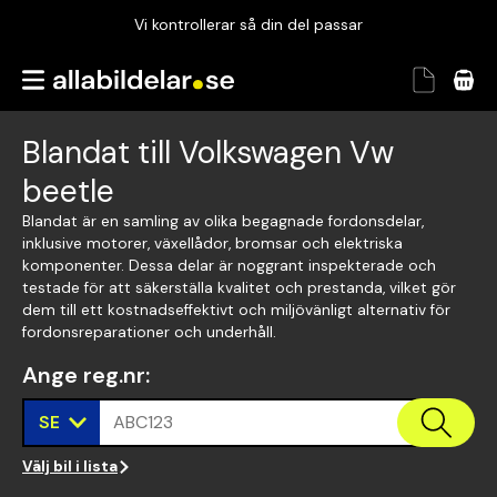
Vi kontrollerar så din del passar
Garanterad passform
Snabbt och tryggt
Blandat till Volkswagen Vw
Vi kontrollerar så din del passar
beetle
Blandat är en samling av olika begagnade fordonsdelar,
inklusive motorer, växellådor, bromsar och elektriska
komponenter. Dessa delar är noggrant inspekterade och
testade för att säkerställa kvalitet och prestanda, vilket gör
dem till ett kostnadseffektivt och miljövänligt alternativ för
fordonsreparationer och underhåll.
Ange reg.nr
:
SE
ABC123
Välj bil i lista