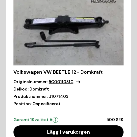
Volkswagen VW BEETLE 12- Domkraft
Originalnummer:
5C0011031C
Delkod:
Domkraft
Produktnummer:
J1071403
Position:
Ospecificerat
Garanti 1
Kvalitet A
500 SEK
Lägg i varukorgen