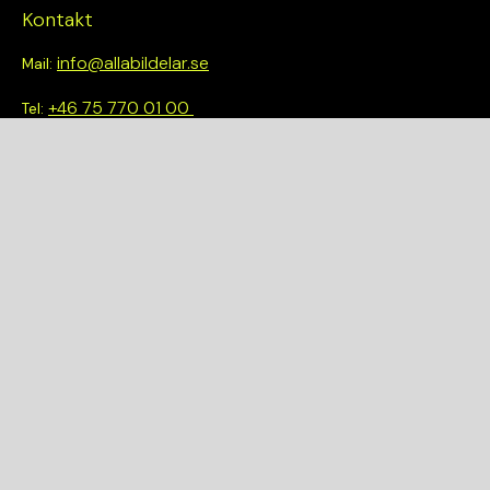
Kontakt
info@allabildelar.se
Mail:
+46 75 770 01 00
Tel:
Om oss
Vi tror på att göra det enkelt att välja rätt. Hos oss får du inte
bara tillgång till ett brett sortiment av kvalitetskontrollerade
delar – du blir också en del av en smartare och mer hållbar
framtid.
Snabblänkar
Om oss
Demonteringar
Bilmärken
Integritetspolicy
Köpvillkor