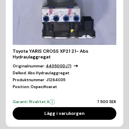
Toyota YARIS CROSS XP21 21- Abs
Hydraulaggregat
Originalnummer:
440500DJ71
Delkod:
Abs Hydraulaggregat
Produktnummer:
J1264035
Position:
Ospecificerat
Garanti 1
Kvalitet A
7 500 SEK
Lägg i varukorgen