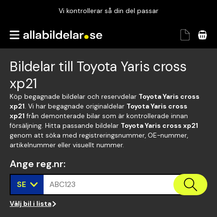
Vi kontrollerar så din del passar
Garanterad passform
Snabbt och tryggt
Bildelar till Toyota Yaris cross
Vi kontrollerar så din del passar
xp21
Köp begagnade bildelar och reservdelar
Toyota Yaris cross
xp21
. Vi har begagnade originaldelar
Toyota Yaris cross
xp21
från demonterade bilar som är kontrollerade innan
försäljning. Hitta passande bildelar
Toyota Yaris cross xp21
genom att söka med registreringsnummer, OE-nummer,
artikelnummer eller visuellt nummer.
Ange reg.nr
:
SE
ABC123
Välj bil i lista