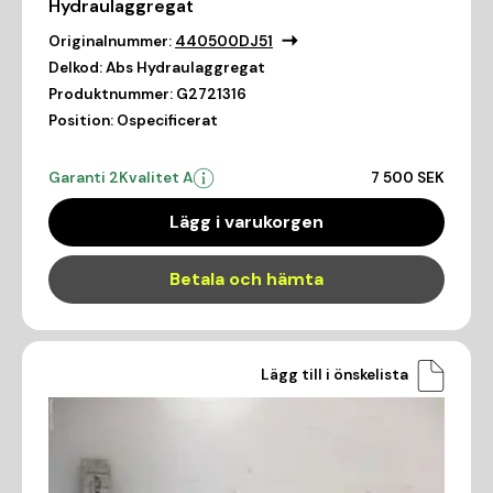
Hydraulaggregat
Originalnummer:
440500DJ51
Delkod:
Abs Hydraulaggregat
Produktnummer:
G2721316
Position:
Ospecificerat
Garanti 2
Kvalitet A
7 500 SEK
Lägg i varukorgen
Betala och hämta
Lägg till i önskelista