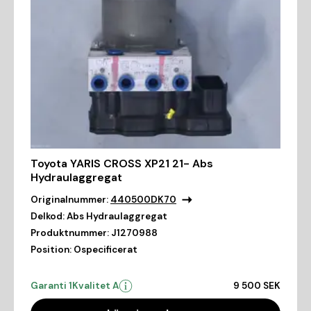
Toyota YARIS CROSS XP21 21- Abs
Hydraulaggregat
Originalnummer:
440500DK70
Delkod:
Abs Hydraulaggregat
Produktnummer:
J1270988
Position:
Ospecificerat
Garanti 1
Kvalitet A
9 500 SEK