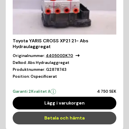
Toyota YARIS CROSS XP21 21- Abs
Hydraulaggregat
Originalnummer:
440500DK70
Delkod:
Abs Hydraulaggregat
Produktnummer:
G2878743
Position:
Ospecificerat
Garanti 2
Kvalitet A
4 750 SEK
Lägg i varukorgen
Betala och hämta