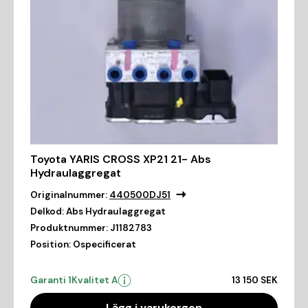
Toyota YARIS CROSS XP21 21- Abs
Hydraulaggregat
Originalnummer:
440500DJ51
Delkod:
Abs Hydraulaggregat
Produktnummer:
J1182783
Position:
Ospecificerat
Garanti 1
Kvalitet A
13 150 SEK
Lägg i varukorgen