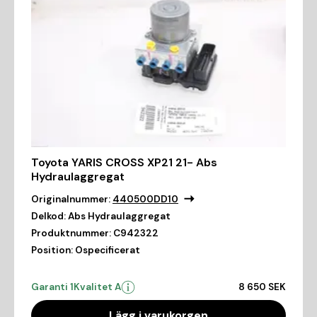
Toyota YARIS CROSS XP21 21- Abs
Hydraulaggregat
Originalnummer:
440500DD10
Delkod:
Abs Hydraulaggregat
Produktnummer:
C942322
Position:
Ospecificerat
Garanti 1
Kvalitet A
8 650 SEK
Lägg i varukorgen