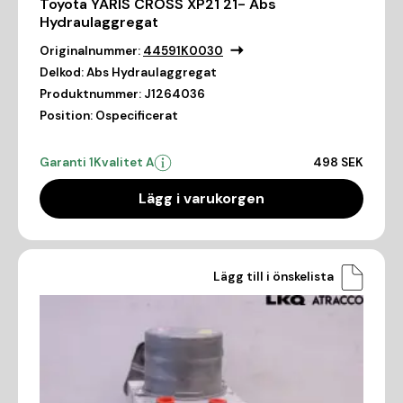
Toyota YARIS CROSS XP21 21- Abs
Hydraulaggregat
Originalnummer:
44591K0030
Delkod:
Abs Hydraulaggregat
Produktnummer:
J1264036
Position:
Ospecificerat
Garanti 1
Kvalitet A
498 SEK
Lägg i varukorgen
Lägg till i önskelista