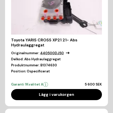
Toyota YARIS CROSS XP21 21- Abs
Hydraulaggregat
Originalnummer:
440500DJ50
Delkod:
Abs Hydraulaggregat
Produktnummer:
B1374630
Position:
Ospecificerat
Garanti 1
Kvalitet A
5 600 SEK
Lägg i varukorgen