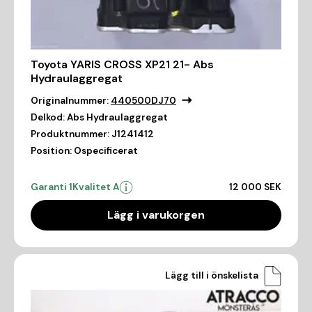
Toyota YARIS CROSS XP21 21- Abs
Hydraulaggregat
Originalnummer:
440500DJ70
Delkod:
Abs Hydraulaggregat
Produktnummer:
J1241412
Position:
Ospecificerat
Garanti 1
Kvalitet A
12 000 SEK
Lägg i varukorgen
Lägg till i önskelista