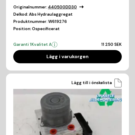
Originalnummer:
440500DD30
Delkod:
Abs Hydraulaggregat
Produktnummer:
W619276
Position:
Ospecificerat
Garanti 1
Kvalitet A
11 250 SEK
Lägg i varukorgen
Lägg till i önskelista