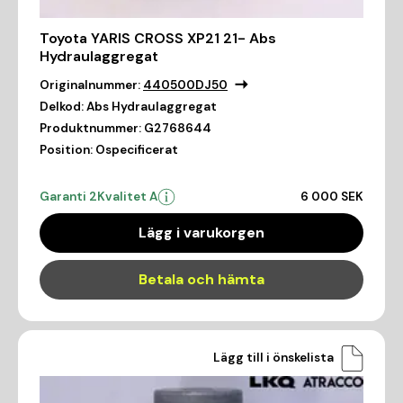
Toyota YARIS CROSS XP21 21- Abs
Hydraulaggregat
Originalnummer:
440500DJ50
Delkod:
Abs Hydraulaggregat
Produktnummer:
G2768644
Position:
Ospecificerat
Garanti 2
Kvalitet A
6 000 SEK
Lägg i varukorgen
Betala och hämta
Lägg till i önskelista