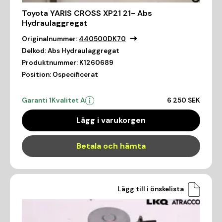
Toyota YARIS CROSS XP21 21- Abs
Hydraulaggregat
Originalnummer:
440500DK70
Delkod:
Abs Hydraulaggregat
Produktnummer:
K1260689
Position:
Ospecificerat
Garanti 1
Kvalitet A
6 250 SEK
Lägg i varukorgen
Betala och hämta
Lägg till i önskelista