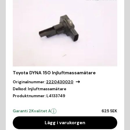
Toyota DYNA 150 Injluftmassamätare
Originalnummer:
2220430020
Delkod:
Injluftmassamätare
Produktnummer:
L4133749
Garanti 2
Kvalitet A
625 SEK
Lägg i varukorgen