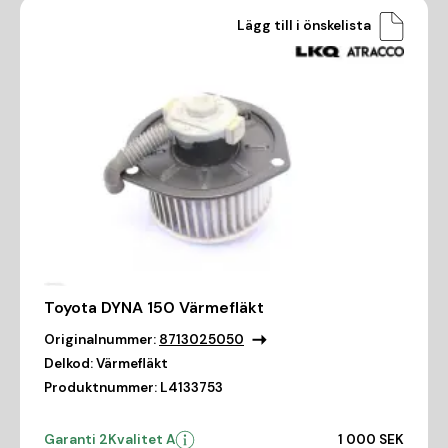
Lägg till i önskelista
Toyota DYNA 150 Värmefläkt
Originalnummer:
8713025050
Delkod:
Värmefläkt
Produktnummer:
L4133753
Garanti 2
Kvalitet A
1 000 SEK