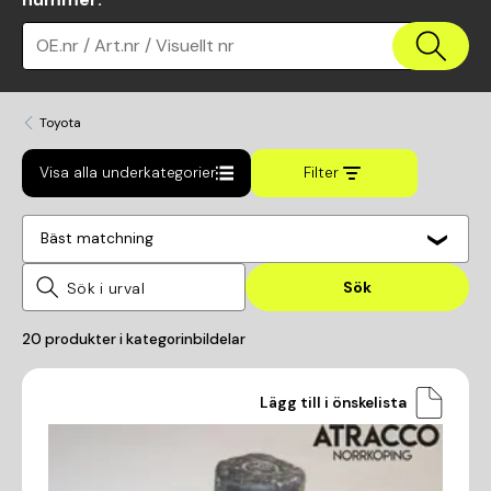
OE.nr / Art.nr / Visuellt nr
Toyota
Visa alla underkategorier
Filter
Bäst matchning
Sök
20
produkter i kategorin
bildelar
Lägg till i önskelista