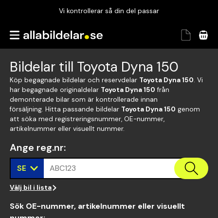
Vi kontrollerar så din del passar
Garanterad passform
Snabbt och tryggt
Bildelar till Toyota Dyna 150
Vi kontrollerar så din del passar
Köp begagnade bildelar och reservdelar
Toyota Dyna 150
. Vi
har begagnade originaldelar
Toyota Dyna 150
från
demonterade bilar som är kontrollerade innan
försäljning. Hitta passande bildelar
Toyota Dyna 150
genom
att söka med registreringsnummer, OE-nummer,
artikelnummer eller visuellt nummer.
Ange reg.nr
:
SE
ABC123
Välj bil i lista
Sök OE-nummer, artikelnummer eller visuellt
nummer
: