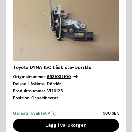
Toyota DYNA 150 Låskista-Dörrlås
Originalnummer:
6931037100
Delkod:
Låskista-Dörrlås
Produktnummer:
V176125
Position:
Ospecificerat
Garanti 1
Kvalitet A
560 SEK
Lägg i varukorgen