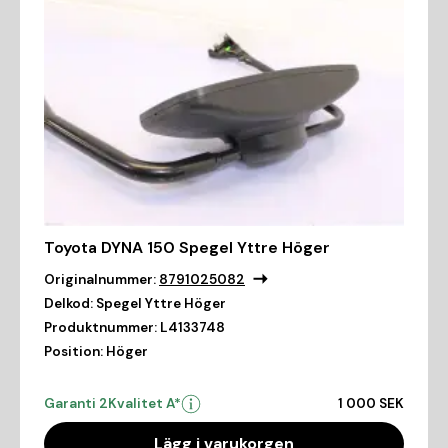
Toyota DYNA 150 Spegel Yttre Höger
Originalnummer:
8791025082
Delkod:
Spegel Yttre Höger
Produktnummer:
L4133748
Position:
Höger
Garanti 2
Kvalitet A*
1 000 SEK
Lägg i varukorgen