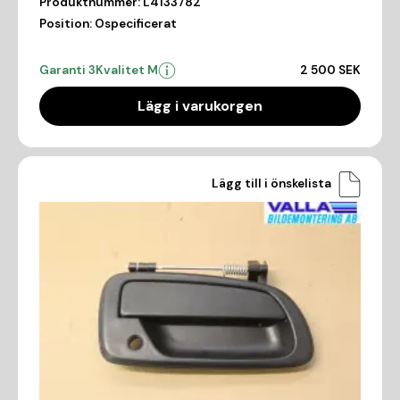
Produktnummer:
L4133782
Position:
Ospecificerat
Garanti 3
Kvalitet M
2 500 SEK
Lägg i varukorgen
Lägg till i önskelista