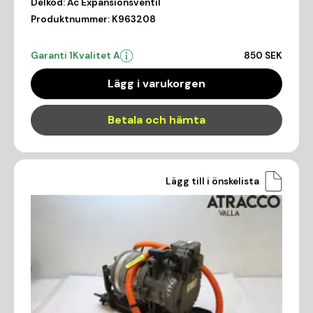
Delkod:
Ac Expansionsventil
Produktnummer:
K963208
Garanti 1
Kvalitet A
850 SEK
Lägg i varukorgen
Betala och hämta
Lägg till i önskelista