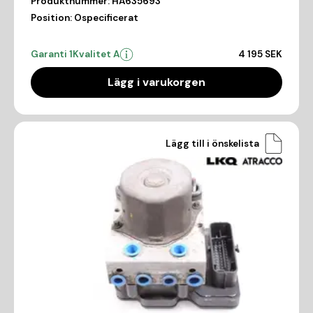
Produktnummer:
HA635693
Position:
Ospecificerat
Garanti 1
Kvalitet A
4 195 SEK
Lägg i varukorgen
Lägg till i önskelista