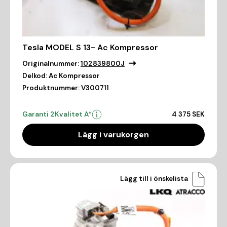
Tesla MODEL S 13- Ac Kompressor
Originalnummer:
102839800J
Delkod:
Ac Kompressor
Produktnummer:
V300711
Garanti 2
Kvalitet A*
4 375 SEK
Lägg i varukorgen
Lägg till i önskelista