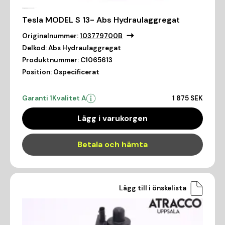
Tesla MODEL S 13- Abs Hydraulaggregat
Originalnummer:
103779700B
Delkod:
Abs Hydraulaggregat
Produktnummer:
C1065613
Position:
Ospecificerat
Garanti 1
Kvalitet A
1 875 SEK
Lägg i varukorgen
Betala och hämta
Lägg till i önskelista