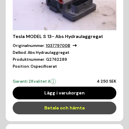
Tesla MODEL S 13- Abs Hydraulaggregat
Originalnummer:
103779700B
Delkod:
Abs Hydraulaggregat
Produktnummer:
G2762289
Position:
Ospecificerat
Garanti 2
Kvalitet A
4 250 SEK
Lägg i varukorgen
Betala och hämta