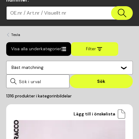
OE.nr / Art.nr / Visuellt nr
Tesla
Visa alla underkategorier
Filter
Bäst matchning
Sök
1316
produkter i kategorin
bildelar
Lägg till i önskelista