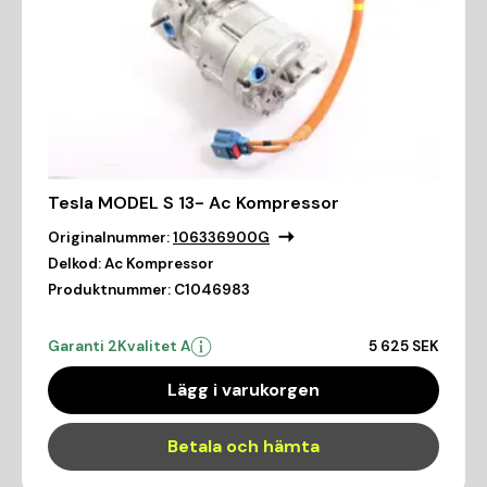
Tesla MODEL S 13- Ac Kompressor
Originalnummer:
106336900G
Delkod:
Ac Kompressor
Produktnummer:
C1046983
Garanti 2
Kvalitet A
5 625 SEK
Lägg i varukorgen
Betala och hämta