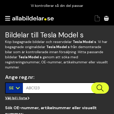
Vi kontrollerar så din del passar
Garanterad passform
Snabbt och tryggt
Bildelar till Tesla Model s
Vi kontrollerar så din del passar
Köp begagnade bildelar och reservdelar
Tesla Model s
. Vi har
begagnade originaldelar
Tesla Model s
från demonterade
bilar som är kontrollerade innan försäljning. Hitta passande
bildelar
Tesla Model s
genom att söka med
registreringsnummer, OE-nummer, artikelnummer eller visuellt
nummer.
Ange reg.nr
:
SE
ABC123
Välj bil i lista
Sök OE-nummer, artikelnummer eller visuellt
nummer
: