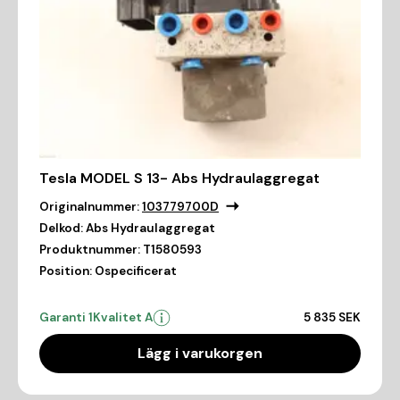
Tesla MODEL S 13- Abs Hydraulaggregat
Originalnummer:
103779700D
Delkod:
Abs Hydraulaggregat
Produktnummer:
T1580593
Position:
Ospecificerat
Garanti 1
Kvalitet A
5 835 SEK
Lägg i varukorgen