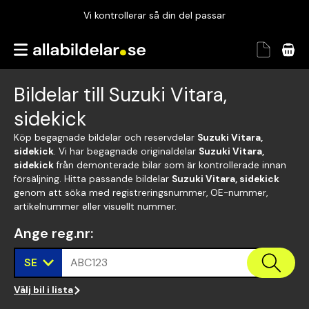
Vi kontrollerar så din del passar
Garanterad passform
Snabbt och tryggt
Bildelar till Suzuki Vitara,
Vi kontrollerar så din del passar
sidekick
Köp begagnade bildelar och reservdelar
Suzuki Vitara,
sidekick
. Vi har begagnade originaldelar
Suzuki Vitara,
sidekick
från demonterade bilar som är kontrollerade innan
försäljning. Hitta passande bildelar
Suzuki Vitara, sidekick
genom att söka med registreringsnummer, OE-nummer,
artikelnummer eller visuellt nummer.
Ange reg.nr
:
SE
ABC123
Välj bil i lista