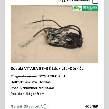
Suzuki VITARA 88-98 Låskista-Dörrlås
Originalnummer:
8220179E00
Delkod:
Låskista-Dörrlås
Produktnummer:
V209368
Position:
Höger fram
Garanti 2
Kvalitet A
405 SEK