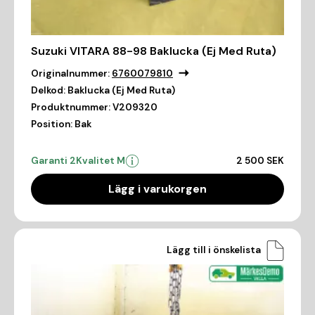
Suzuki VITARA 88-98 Baklucka (Ej Med Ruta)
Originalnummer:
6760079810
Delkod:
Baklucka (Ej Med Ruta)
Produktnummer:
V209320
Position:
Bak
Garanti 2
Kvalitet M
2 500 SEK
Lägg i varukorgen
Lägg till i önskelista