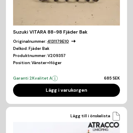
Suzuki VITARA 88-98 Fjäder Bak
Originalnummer:
4131179E10
Delkod:
Fjäder Bak
Produktnummer:
V209357
Position:
Vänster+Höger
Garanti 2
Kvalitet A
685 SEK
Lägg i varukorgen
Lägg till i önskelista