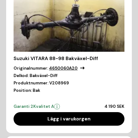
Suzuki VITARA 88-98 Bakväxel-Diff
Originalnummer:
4650060A20
Delkod:
Bakväxel-Diff
Produktnummer:
V208969
Position:
Bak
Garanti 2
Kvalitet A
4 190 SEK
Lägg i varukorgen