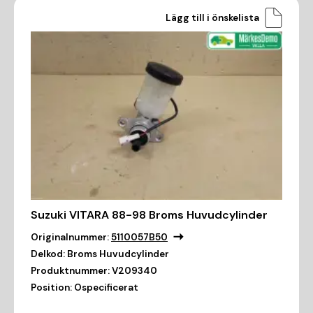
Lägg till i önskelista
Suzuki VITARA 88-98 Broms Huvudcylinder
Originalnummer:
5110057B50
Delkod:
Broms Huvudcylinder
Produktnummer:
V209340
Position:
Ospecificerat