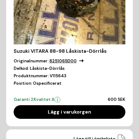
Suzuki VITARA 88-98 Låskista-Dörrlås
Originalnummer:
8251065D00
Delkod:
Låskista-Dörrlås
Produktnummer:
V115643
Position:
Ospecificerat
Garanti 2
Kvalitet A
600 SEK
Lägg i varukorgen
Lägg till i önskelista