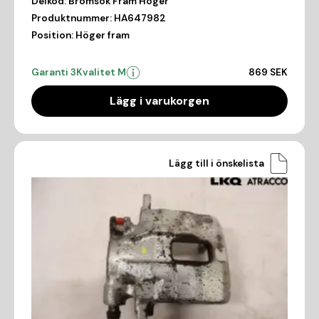
Delkod:
Bromsok Fram Höger
Produktnummer:
HA647982
Position:
Höger fram
Garanti 3
Kvalitet M
869 SEK
Lägg i varukorgen
Lägg till i önskelista