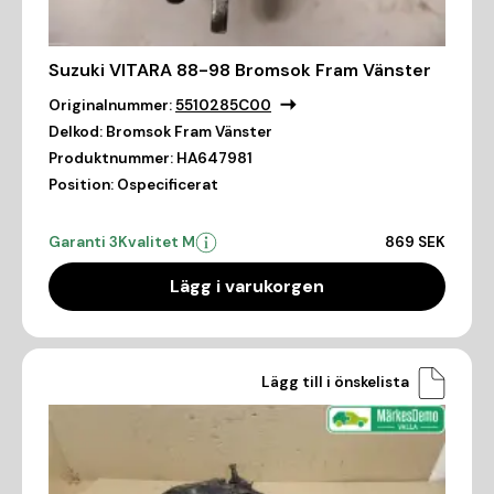
Suzuki VITARA 88-98 Bromsok Fram Vänster
Originalnummer:
5510285C00
Delkod:
Bromsok Fram Vänster
Produktnummer:
HA647981
Position:
Ospecificerat
Garanti 3
Kvalitet M
869 SEK
Lägg i varukorgen
Lägg till i önskelista