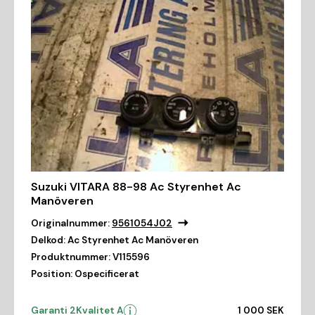
Suzuki VITARA 88-98 Ac Styrenhet Ac
Manöveren
Originalnummer:
9561054J02
Delkod:
Ac Styrenhet Ac Manöveren
Produktnummer:
V115596
Position:
Ospecificerat
Garanti 2
Kvalitet A
1 000 SEK