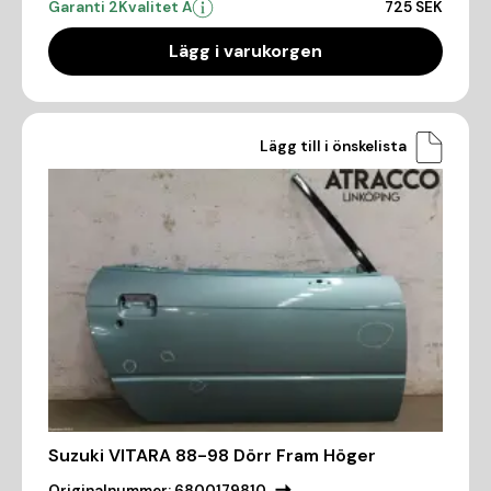
Garanti 2
Kvalitet A
725 SEK
Lägg i varukorgen
Lägg till i önskelista
Suzuki VITARA 88-98 Dörr Fram Höger
Originalnummer:
6800179810