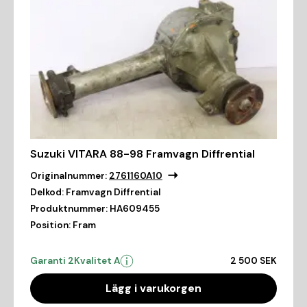
Suzuki VITARA 88-98 Framvagn Diffrential
Originalnummer:
2761160A10
Delkod:
Framvagn Diffrential
Produktnummer:
HA609455
Position:
Fram
Garanti 2
Kvalitet A
2 500 SEK
Lägg i varukorgen