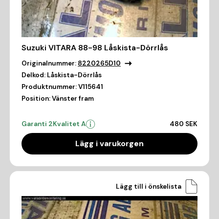
Suzuki VITARA 88-98 Låskista-Dörrlås
Originalnummer:
8220265D10
Delkod:
Låskista-Dörrlås
Produktnummer:
V115641
Position:
Vänster fram
Garanti 2
Kvalitet A
480 SEK
Lägg i varukorgen
Lägg till i önskelista