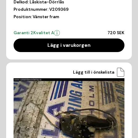
Delkod:
Låskista-Dörrlås
Produktnummer:
V209369
Position:
Vänster fram
Garanti 2
Kvalitet A
720 SEK
Lägg i varukorgen
Lägg till i önskelista