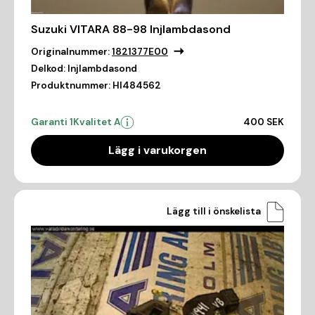
Suzuki VITARA 88-98 Injlambdasond
Originalnummer:
1821377E00
Delkod:
Injlambdasond
Produktnummer:
HI484562
Garanti 1
Kvalitet A
400 SEK
Lägg i varukorgen
Lägg till i önskelista