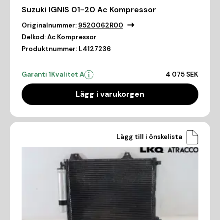
Suzuki IGNIS 01-20 Ac Kompressor
Originalnummer:
9520062R00
Delkod:
Ac Kompressor
Produktnummer:
L4127236
Garanti 1
Kvalitet A
4 075 SEK
Lägg i varukorgen
Lägg till i önskelista