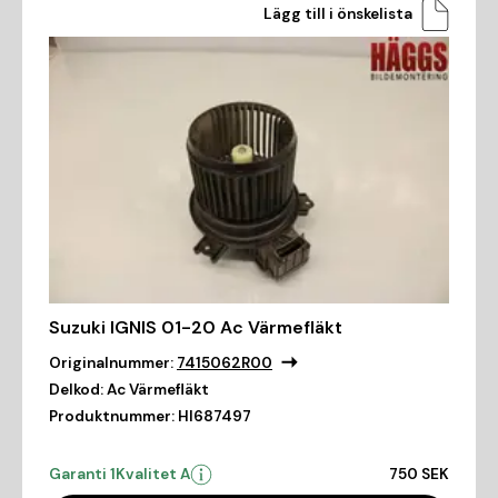
Lägg till i önskelista
Suzuki IGNIS 01-20 Ac Värmefläkt
Originalnummer:
7415062R00
Delkod:
Ac Värmefläkt
Produktnummer:
HI687497
Garanti 1
Kvalitet A
750 SEK