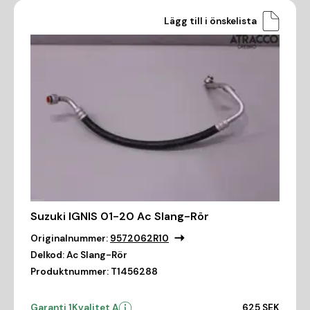
Lägg till i önskelista
Suzuki IGNIS 01-20 Ac Slang-Rör
Originalnummer:
9572062R10
Delkod:
Ac Slang-Rör
Produktnummer:
T1456288
Garanti 1
Kvalitet A
625 SEK