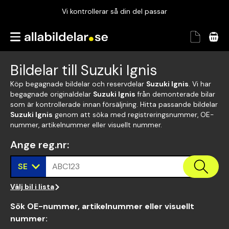
Vi kontrollerar så din del passar
Garanterad passform
Snabbt och tryggt
Bildelar till Suzuki Ignis
Vi kontrollerar så din del passar
Köp begagnade bildelar och reservdelar
Suzuki Ignis
. Vi har
begagnade originaldelar
Suzuki Ignis
från demonterade bilar
som är kontrollerade innan försäljning. Hitta passande bildelar
Suzuki Ignis
genom att söka med registreringsnummer, OE-
nummer, artikelnummer eller visuellt nummer.
Ange reg.nr
:
SE
ABC123
Välj bil i lista
Sök OE-nummer, artikelnummer eller visuellt
nummer
: