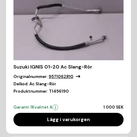
Suzuki IGNIS 01-20 Ac Slang-Rör
Originalnummer:
9571062R10
Delkod:
Ac Slang-Rör
Produktnummer:
T1456190
Garanti 1
Kvalitet A
1 000 SEK
Lägg i varukorgen