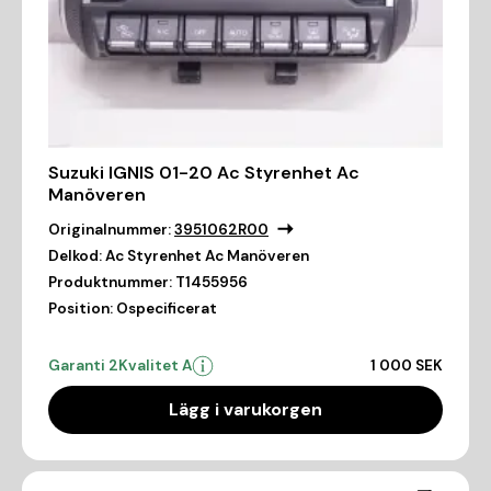
Suzuki IGNIS 01-20 Ac Styrenhet Ac
Manöveren
Originalnummer:
3951062R00
Delkod:
Ac Styrenhet Ac Manöveren
Produktnummer:
T1455956
Position:
Ospecificerat
Garanti 2
Kvalitet A
1 000 SEK
Lägg i varukorgen