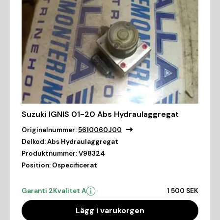
Suzuki IGNIS 01-20 Abs Hydraulaggregat
Originalnummer:
5610060J00
Delkod:
Abs Hydraulaggregat
Produktnummer:
V98324
Position:
Ospecificerat
Garanti 2
Kvalitet A
1 500 SEK
Lägg i varukorgen