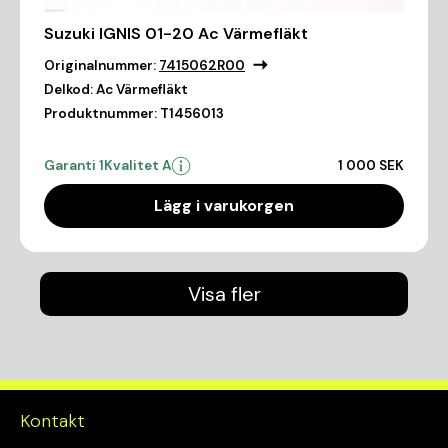
Suzuki IGNIS 01-20 Ac Värmefläkt
Originalnummer:
7415062R00
Delkod:
Ac Värmefläkt
Produktnummer:
T1456013
Garanti 1
Kvalitet A
1 000 SEK
Lägg i varukorgen
Visa fler
Kontakt