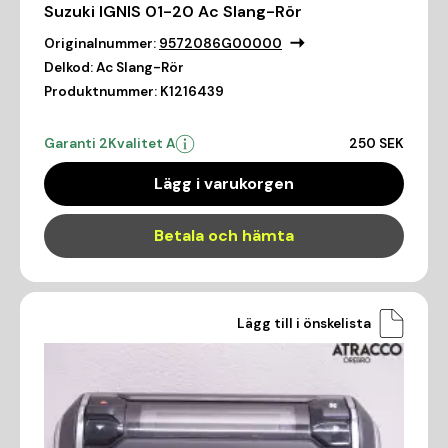
Suzuki IGNIS 01-20 Ac Slang-Rör
Originalnummer:
9572086G00000
Delkod:
Ac Slang-Rör
Produktnummer:
K1216439
Garanti 2
Kvalitet A
250 SEK
Lägg i varukorgen
Betala och hämta
Lägg till i önskelista