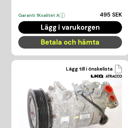
495 SEK
Garanti 1
Kvalitet A
Lägg i varukorgen
Betala och hämta
Lägg till i önskelista