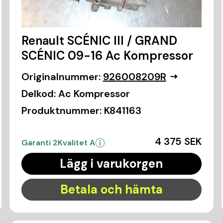
Renault SCÉNIC III / GRAND
SCÉNIC 09-16 Ac Kompressor
Originalnummer:
926008209R
Delkod:
Ac Kompressor
Produktnummer:
K841163
4 375 SEK
Garanti 2
Kvalitet A
Lägg i varukorgen
Betala och hämta