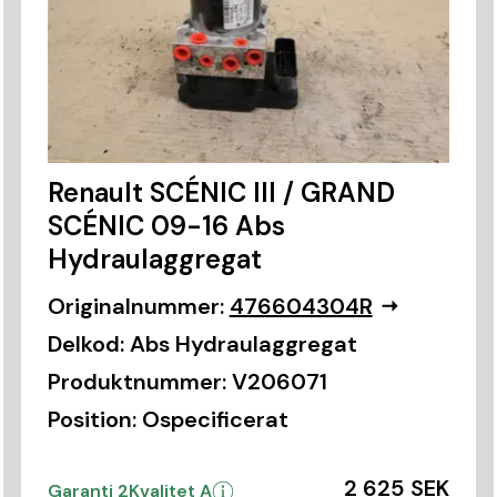
Renault SCÉNIC III / GRAND
SCÉNIC 09-16 Abs
Hydraulaggregat
Originalnummer:
476604304R
Delkod:
Abs Hydraulaggregat
Produktnummer:
V206071
Position:
Ospecificerat
2 625 SEK
Garanti 2
Kvalitet A