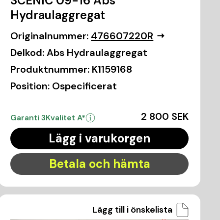
SCÉNIC 09-16 Abs
Hydraulaggregat
Originalnummer:
476607220R
Delkod:
Abs Hydraulaggregat
Produktnummer:
K1159168
Position:
Ospecificerat
2 800 SEK
Garanti 3
Kvalitet A*
Lägg i varukorgen
Betala och hämta
Lägg till i önskelista