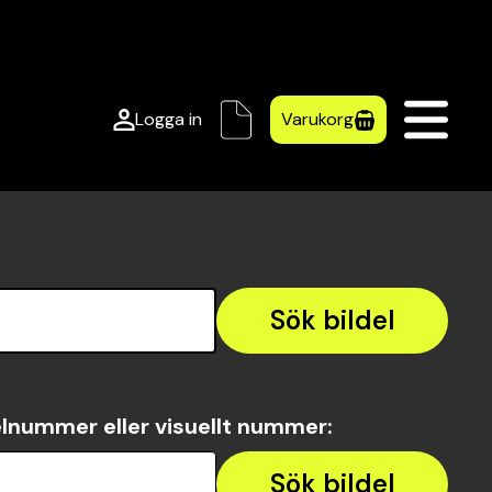
Logga in
Varukorg
Sök bildel
lnummer eller visuellt nummer
:
Sök bildel