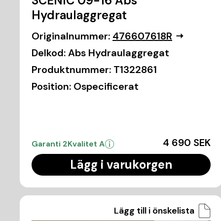
SCÉNIC 09-16 Abs
Hydraulaggregat
Originalnummer:
476607618R
Delkod:
Abs Hydraulaggregat
Produktnummer:
T1322861
Position:
Ospecificerat
4 690 SEK
Garanti 2
Kvalitet A
Lägg i varukorgen
Lägg till i önskelista