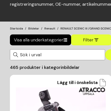
registreringsnummer, OE-nummer, artikelnummer 
Startsida
Bildelar
Renault
RENAULT SCENIC III /GRAND SCENI
Visa alla underkategorier
Filter
465
produkter i kategorin
bildelar
Lägg till i önskelista