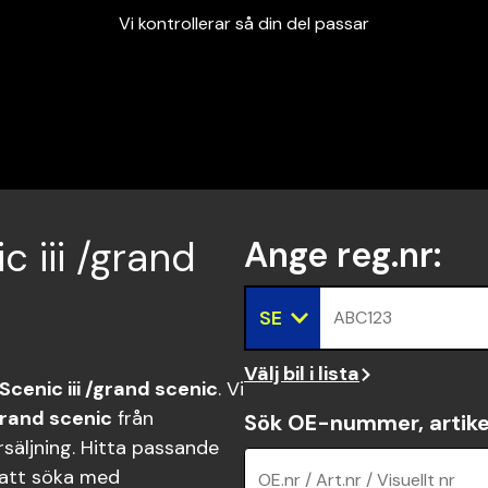
Vi kontrollerar så din del passar
Garanterad passform
Snabbt och tryggt
Vi kontrollerar så din del passar
c iii /grand
Ange reg.nr
:
SE
ABC123
Välj bil i lista
Scenic iii /grand scenic
. Vi
/grand scenic
från
Sök OE-nummer, artike
säljning. Hitta passande
tt söka med
OE.nr / Art.nr / Visuellt nr