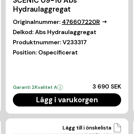
SCÉNIC 09-16 Abs
Hydraulaggregat
Originalnummer:
476607220R
Delkod:
Abs Hydraulaggregat
Produktnummer:
V233317
Position:
Ospecificerat
3 690 SEK
Garanti 2
Kvalitet A
Lägg i varukorgen
Lägg till i önskelista