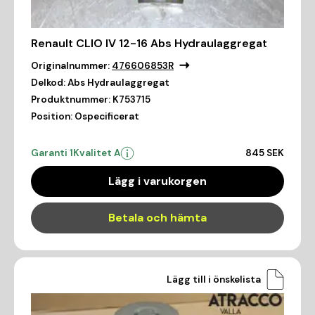
Renault CLIO IV 12-16 Abs Hydraulaggregat
Originalnummer:
476606853R
Delkod:
Abs Hydraulaggregat
Produktnummer:
K753715
Position:
Ospecificerat
Garanti 1
Kvalitet A
845 SEK
Lägg i varukorgen
Betala och hämta
Lägg till i önskelista