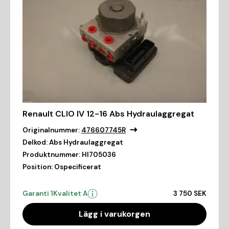
Renault CLIO IV 12-16 Abs Hydraulaggregat
Originalnummer:
476607745R
Delkod:
Abs Hydraulaggregat
Produktnummer:
HI705036
Position:
Ospecificerat
Garanti 1
Kvalitet A
3 750 SEK
Lägg i varukorgen