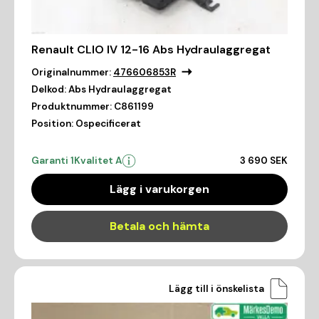
Renault CLIO IV 12-16 Abs Hydraulaggregat
Originalnummer:
476606853R
Delkod:
Abs Hydraulaggregat
Produktnummer:
C861199
Position:
Ospecificerat
Garanti 1
Kvalitet A
3 690 SEK
Lägg i varukorgen
Betala och hämta
Lägg till i önskelista