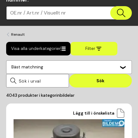
OE.nr / Art.nr / Visuellt nr
Renault
Visa alla underkategorier
Filter
Bäst matchning
Sök
4043
produkter i kategorin
bildelar
Lägg till i önskelista