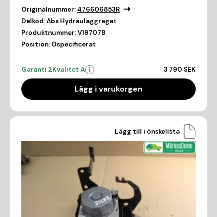
Originalnummer:
476606853R
Delkod:
Abs Hydraulaggregat
Produktnummer:
V197078
Position:
Ospecificerat
Garanti 2
Kvalitet A
3 790 SEK
Lägg i varukorgen
Lägg till i önskelista