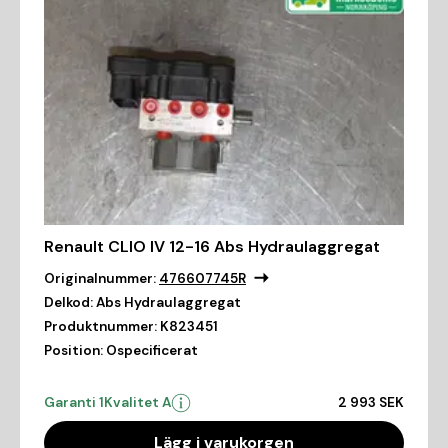
Renault CLIO IV 12-16 Abs Hydraulaggregat
Originalnummer:
476607745R
Delkod:
Abs Hydraulaggregat
Produktnummer:
K823451
Position:
Ospecificerat
Garanti 1
Kvalitet A
2 993 SEK
Lägg i varukorgen