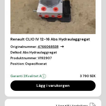
Renault CLIO IV 12-16 Abs Hydraulaggregat
Originalnummer:
476606853R
Delkod:
Abs Hydraulaggregat
Produktnummer:
V192907
Position:
Ospecificerat
Garanti 2
Kvalitet A
3 790 SEK
Lägg i varukorgen