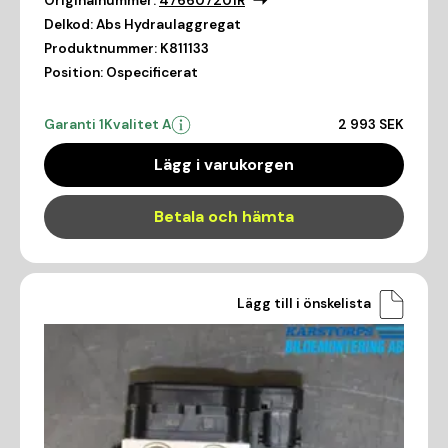
Originalnummer:
476607201R
Delkod:
Abs Hydraulaggregat
Produktnummer:
K811133
Position:
Ospecificerat
Garanti 1
Kvalitet A
2 993 SEK
Lägg i varukorgen
Betala och hämta
Lägg till i önskelista