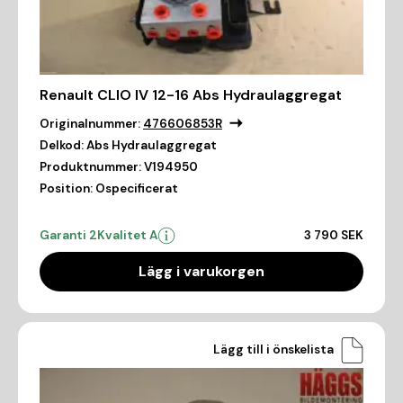
Renault CLIO IV 12-16 Abs Hydraulaggregat
Originalnummer:
476606853R
Delkod:
Abs Hydraulaggregat
Produktnummer:
V194950
Position:
Ospecificerat
Garanti 2
Kvalitet A
3 790 SEK
Lägg i varukorgen
Lägg till i önskelista