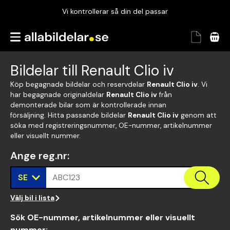
Vi kontrollerar så din del passar
Garanterad passform
Snabbt och tryggt
Bildelar till Renault Clio iv
Vi kontrollerar så din del passar
Köp begagnade bildelar och reservdelar
Renault Clio iv
. Vi
har begagnade originaldelar
Renault Clio iv
från
demonterade bilar som är kontrollerade innan
försäljning. Hitta passande bildelar
Renault Clio iv
genom att
söka med registreringsnummer, OE-nummer, artikelnummer
eller visuellt nummer.
Ange reg.nr
:
SE
ABC123
Välj bil i lista
Sök OE-nummer, artikelnummer eller visuellt
nummer
: