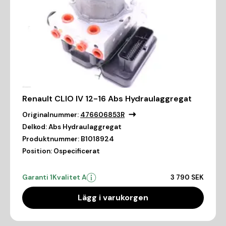
Renault CLIO IV 12-16 Abs Hydraulaggregat
Originalnummer:
476606853R
Delkod:
Abs Hydraulaggregat
Produktnummer:
B1018924
Position:
Ospecificerat
Garanti 1
Kvalitet A
3 790 SEK
Lägg i varukorgen