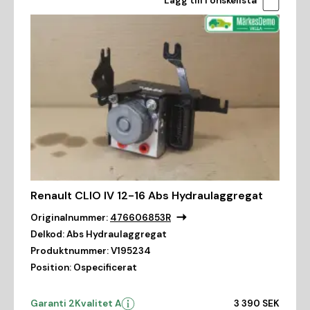
Lägg till i önskelista
Renault CLIO IV 12-16 Abs Hydraulaggregat
Originalnummer:
476606853R
Delkod:
Abs Hydraulaggregat
Produktnummer:
V195234
Position:
Ospecificerat
Garanti 2
Kvalitet A
3 390 SEK