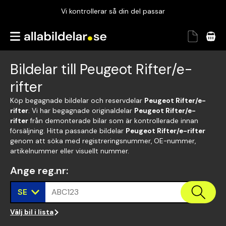
Vi kontrollerar så din del passar
Garanterad passform
Snabbt och tryggt
Bildelar till Peugeot Rifter/e-
Vi kontrollerar så din del passar
rifter
Köp begagnade bildelar och reservdelar
Peugeot Rifter/e-
rifter
. Vi har begagnade originaldelar
Peugeot Rifter/e-
rifter
från demonterade bilar som är kontrollerade innan
försäljning. Hitta passande bildelar
Peugeot Rifter/e-rifter
genom att söka med registreringsnummer, OE-nummer,
artikelnummer eller visuellt nummer.
Ange reg.nr
:
SE
ABC123
Välj bil i lista