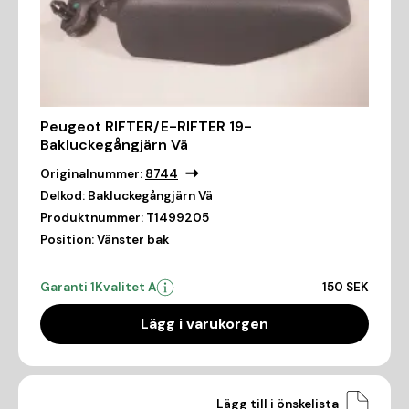
Peugeot RIFTER/E-RIFTER 19-
Bakluckegångjärn Vä
Originalnummer:
8744
Delkod:
Bakluckegångjärn Vä
Produktnummer:
T1499205
Position:
Vänster bak
Garanti 1
Kvalitet A
150 SEK
Lägg i varukorgen
Lägg till i önskelista