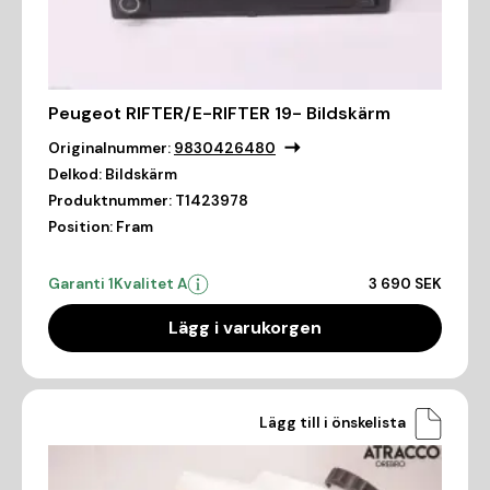
Peugeot RIFTER/E-RIFTER 19- Bildskärm
Originalnummer:
9830426480
Delkod:
Bildskärm
Produktnummer:
T1423978
Position:
Fram
Garanti 1
Kvalitet A
3 690 SEK
Lägg i varukorgen
Lägg till i önskelista