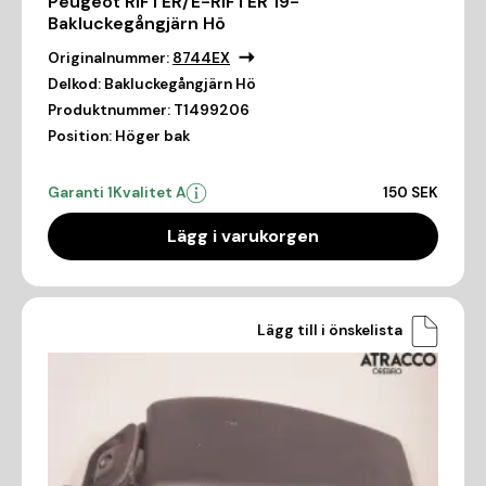
Peugeot RIFTER/E-RIFTER 19-
Bakluckegångjärn Hö
Originalnummer:
8744EX
Delkod:
Bakluckegångjärn Hö
Produktnummer:
T1499206
Position:
Höger bak
Garanti 1
Kvalitet A
150 SEK
Lägg i varukorgen
Lägg till i önskelista