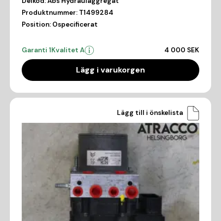
Delkod:
Abs Hydraulaggregat
Produktnummer:
T1499284
Position:
Ospecificerat
Garanti 1
Kvalitet A
4 000 SEK
Lägg i varukorgen
Lägg till i önskelista