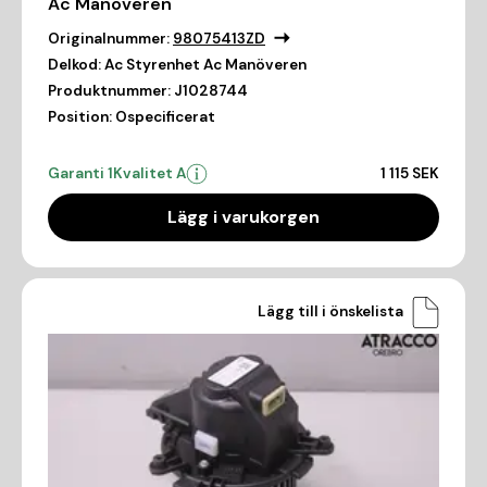
Ac Manöveren
Originalnummer:
98075413ZD
Delkod:
Ac Styrenhet Ac Manöveren
Produktnummer:
J1028744
Position:
Ospecificerat
Garanti 1
Kvalitet A
1 115 SEK
Lägg i varukorgen
Lägg till i önskelista