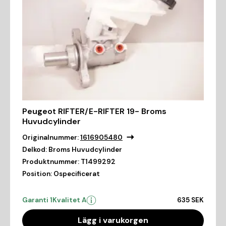
Peugeot RIFTER/E-RIFTER 19- Broms
Huvudcylinder
Originalnummer:
1616905480
Delkod:
Broms Huvudcylinder
Produktnummer:
T1499292
Position:
Ospecificerat
Garanti 1
Kvalitet A
635 SEK
Lägg i varukorgen