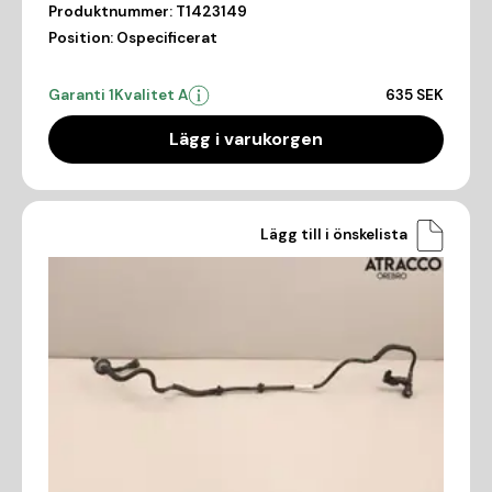
Produktnummer:
T1423149
Position:
Ospecificerat
Garanti 1
Kvalitet A
635 SEK
Lägg i varukorgen
Lägg till i önskelista