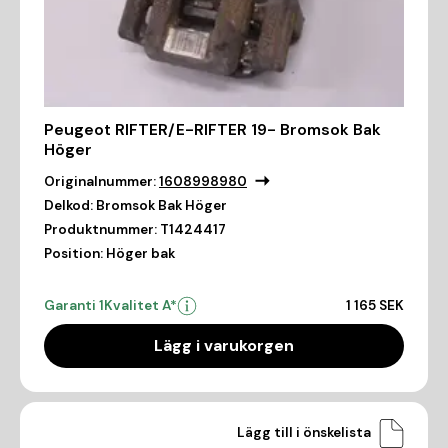
Peugeot RIFTER/E-RIFTER 19- Bromsok Bak
Höger
Originalnummer:
1608998980
Delkod:
Bromsok Bak Höger
Produktnummer:
T1424417
Position:
Höger bak
Garanti 1
Kvalitet A*
1 165 SEK
Lägg i varukorgen
Lägg till i önskelista