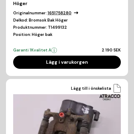
Höger
Originalnummer:
1651758280
Delkod:
Bromsok Bak Höger
Produktnummer:
T1499132
Position:
Höger bak
Garanti 1
Kvalitet A
2 190 SEK
Lägg i varukorgen
Lägg till i önskelista