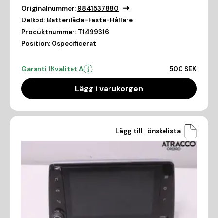
Originalnummer:
9841537880
Delkod:
Batterilåda-Fäste-Hållare
Produktnummer:
T1499316
Position:
Ospecificerat
Garanti 1
Kvalitet A
500 SEK
Lägg i varukorgen
Lägg till i önskelista