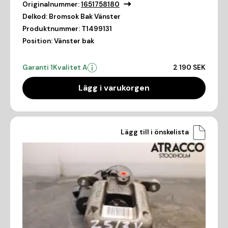
Originalnummer:
1651758180
Delkod:
Bromsok Bak Vänster
Produktnummer:
T1499131
Position:
Vänster bak
Garanti 1
Kvalitet A
2 190 SEK
Lägg i varukorgen
Lägg till i önskelista