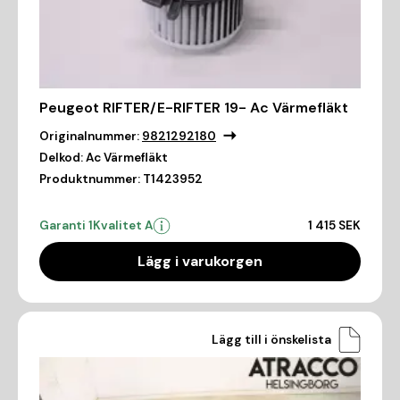
Peugeot RIFTER/E-RIFTER 19- Ac Värmefläkt
Originalnummer:
9821292180
Delkod:
Ac Värmefläkt
Produktnummer:
T1423952
Garanti 1
Kvalitet A
1 415 SEK
Lägg i varukorgen
Lägg till i önskelista